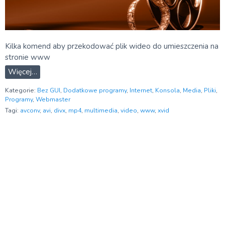
Kilka komend aby przekodować plik wideo do umieszczenia na
stronie www
Więcej…
Kategorie:
Bez GUI
,
Dodatkowe programy
,
Internet
,
Konsola
,
Media
,
Pliki
,
Programy
,
Webmaster
Tagi:
avconv
,
avi
,
divx
,
mp4
,
multimedia
,
video
,
www
,
xvid