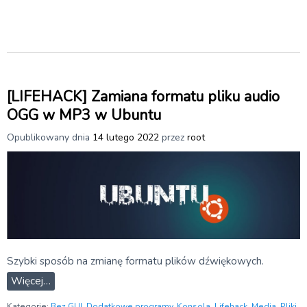
[LIFEHACK] Zamiana formatu pliku audio
OGG w MP3 w Ubuntu
Opublikowany dnia
14 lutego 2022
przez
root
Szybki sposób na zmianę formatu plików dźwiękowych.
Więcej…
Kategorie:
Bez GUI
,
Dodatkowe programy
,
Konsola
,
Lifehack
,
Media
,
Pliki
,