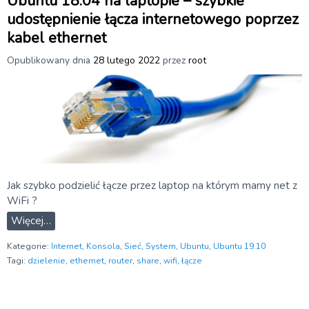
Ubuntu 18.04 na laptopie – szybkie
udostępnienie łącza internetowego poprzez
kabel ethernet
Opublikowany dnia
28 lutego 2022
przez
root
Jak szybko podzielić łącze przez laptop na którym mamy net z
WiFi ?
Więcej…
Kategorie:
Internet
,
Konsola
,
Sieć
,
System
,
Ubuntu
,
Ubuntu 19.10
Tagi:
dzielenie
,
ethernet
,
router
,
share
,
wifi
,
łącze