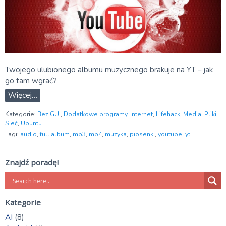
Twojego ulubionego albumu muzycznego brakuje na YT – jak
go tam wgrać?
Więcej…
Kategorie:
Bez GUI
,
Dodatkowe programy
,
Internet
,
Lifehack
,
Media
,
Pliki
,
Sieć
,
Ubuntu
Tagi:
audio
,
full album
,
mp3
,
mp4
,
muzyka
,
piosenki
,
youtube
,
yt
Znajdź poradę!
Kategorie
AI
(8)