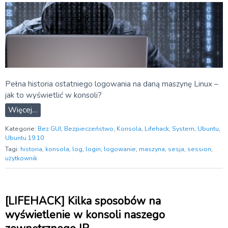
Pełna historia ostatniego logowania na daną maszynę Linux –
jak to wyświetlić w konsoli?
Więcej…
Kategorie:
Bez GUI
,
Bezpieczeństwo
,
Konsola
,
Lifehack
,
System
,
Ubuntu
,
Ubuntu 19.10
Tagi:
historia
,
konsola
,
log
,
login
,
logowanie
,
maszyna
,
sesja
,
session
,
użytkownik
[LIFEHACK] Kilka sposobów na
wyświetlenie w konsoli naszego