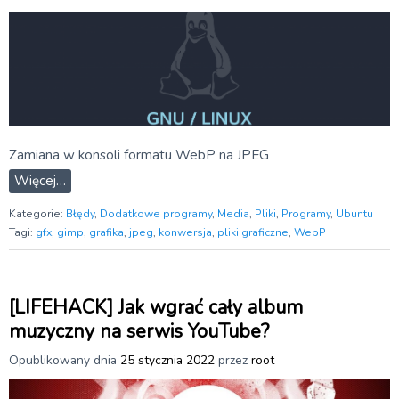
Zamiana w konsoli formatu WebP na JPEG
Więcej…
Kategorie:
Błędy
,
Dodatkowe programy
,
Media
,
Pliki
,
Programy
,
Ubuntu
Tagi:
gfx
,
gimp
,
grafika
,
jpeg
,
konwersja
,
pliki graficzne
,
WebP
[LIFEHACK] Jak wgrać cały album
muzyczny na serwis YouTube?
Opublikowany dnia
25 stycznia 2022
przez
root