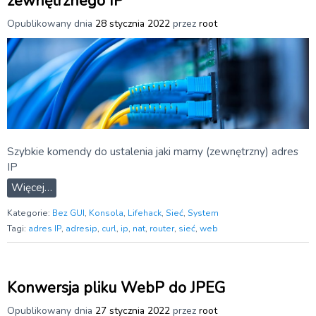
zewnętrznego IP
Opublikowany dnia
28 stycznia 2022
przez
root
Szybkie komendy do ustalenia jaki mamy (zewnętrzny) adres
IP
Więcej…
Kategorie:
Bez GUI
,
Konsola
,
Lifehack
,
Sieć
,
System
Tagi:
adres IP
,
adresip
,
curl
,
ip
,
nat
,
router
,
sieć
,
web
Konwersja pliku WebP do JPEG
Opublikowany dnia
27 stycznia 2022
przez
root