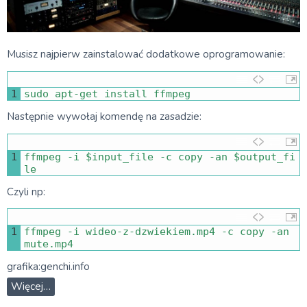
Musisz najpierw zainstalować dodatkowe oprogramowanie:
1
sudo 
apt
-
get 
install 
ffmpeg
Następnie wywołaj komendę na zasadzie:
1
ffmpeg
-
i
$
input_file
-
c
copy
-
an
$
output_fi
le
Czyli np:
1
ffmpeg
-
i
wideo
-
z
-
dzwiekiem
.
mp4
-
c
copy
-
an 
mute
.
mp4
grafika:genchi.info
Więcej…