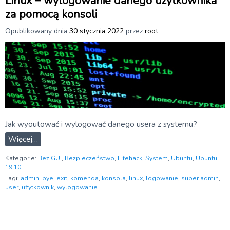
Linux – wylogowanie danego użytkownika
za pomocą konsoli
Opublikowany dnia
30 stycznia 2022
przez
root
Jak wyoutować i wylogować danego usera z systemu?
Więcej…
Kategorie:
Bez GUI
,
Bezpieczeństwo
,
Lifehack
,
System
,
Ubuntu
,
Ubuntu
19.10
Tagi:
admin
,
bye
,
exit
,
komenda
,
konsola
,
linux
,
logowanie
,
super admin
,
user
,
użytkownik
,
wylogowanie