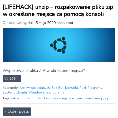
[LIFEHACK] unzip – rozpakowanie pliku zip
w określone miejsce za pomocą konsoli
Opublikowany dnia
5 maja 2020
przez
root
Wypakowanie pliku ZIP w określone miejsce?
Więcej…
Kategorie:
Archiwizacja danych
,
Bez GUI
,
Konsola
,
Pliki
,
Programy
,
System
,
Ubuntu
,
Wbudowane programy
Tagi:
extract
,
foder
,
folder docelowy
,
miejsce rozpakowania
,
unzip
,
zip
«
Older posts