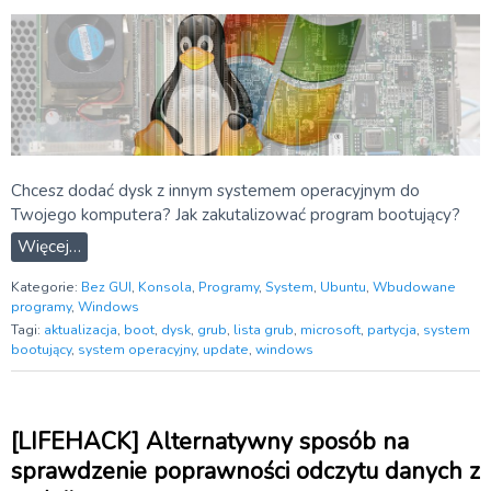
Chcesz dodać dysk z innym systemem operacyjnym do
Twojego komputera? Jak zakutalizować program bootujący?
Więcej…
Kategorie:
Bez GUI
,
Konsola
,
Programy
,
System
,
Ubuntu
,
Wbudowane
programy
,
Windows
Tagi:
aktualizacja
,
boot
,
dysk
,
grub
,
lista grub
,
microsoft
,
partycja
,
system
bootujący
,
system operacyjny
,
update
,
windows
[LIFEHACK] Alternatywny sposób na
sprawdzenie poprawności odczytu danych z