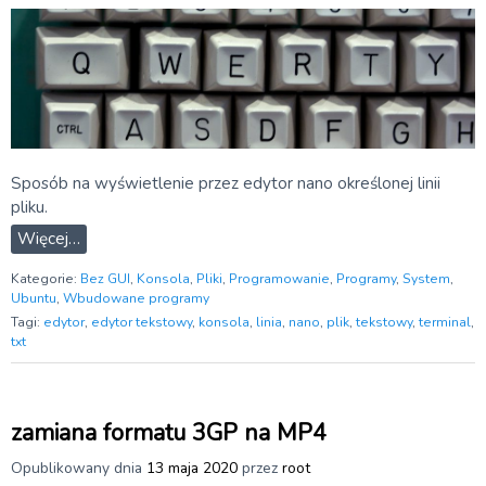
Sposób na wyświetlenie przez edytor nano określonej linii
pliku.
Więcej…
Kategorie:
Bez GUI
,
Konsola
,
Pliki
,
Programowanie
,
Programy
,
System
,
Ubuntu
,
Wbudowane programy
Tagi:
edytor
,
edytor tekstowy
,
konsola
,
linia
,
nano
,
plik
,
tekstowy
,
terminal
,
txt
zamiana formatu 3GP na MP4
Opublikowany dnia
13 maja 2020
przez
root