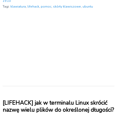
19.10
Tagi:
klawiatura
,
lifehack
,
pomoc
,
skórty klawiszowe
,
ubuntu
[LIFEHACK] jak w terminalu Linux skrócić
nazwę wielu plików do określonej długości?