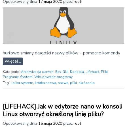
Opublikowany dnia
17 maja 2020
przez
root
hurtowe zmiany długości nazwy plików – pomocne komendy
Więcej…
Kategorie:
Archiwizacja danych
,
Bez GUI
,
Konsola
,
Lifehack
,
Pliki
,
Programy
,
System
,
Wbudowane programy
Tagi:
Joliet system
,
krótka nazwa
,
nazwa
,
pliki
,
skrócenie
[LIFEHACK] Jak w edytorze nano w konsoli
Linux otworzyć określoną linię pliku?
Opublikowany dnia
15 maja 2020
przez
root