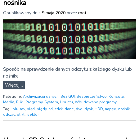
nośnika
Opublikowany dnia
9 maja 2020
przez
root
Sposób na sprawdzenie danych odczytu z każdego dysku lub
nośnika
Więcej…
Kategorie:
Archiwizacja danych
,
Bez GUI
,
Bezpieczeństwo
,
Konsola
,
Media
,
Pliki
,
Programy
,
System
,
Ubuntu
,
Wbudowane programy
Tagi:
blu-ray
,
błąd
,
błędy
,
cd
,
cdck
,
dane
,
dvd
,
dysk
,
HDD
,
napęd
,
nośnik
,
odczyt
,
plikli
,
sektor