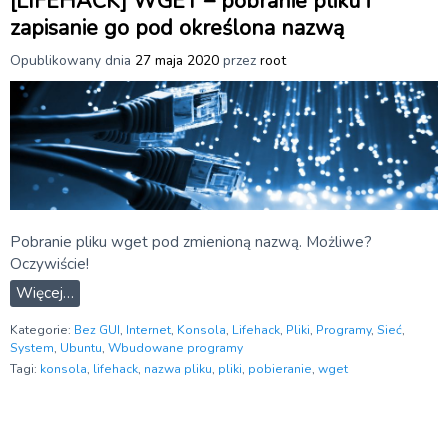
[LIFEHACK] WGET – pobranie pliku i
zapisanie go pod określona nazwą
Opublikowany dnia
27 maja 2020
przez
root
Pobranie pliku wget pod zmienioną nazwą. Możliwe?
Oczywiście!
Więcej…
Kategorie:
Bez GUI
,
Internet
,
Konsola
,
Lifehack
,
Pliki
,
Programy
,
Sieć
,
System
,
Ubuntu
,
Wbudowane programy
Tagi:
konsola
,
lifehack
,
nazwa pliku
,
pliki
,
pobieranie
,
wget