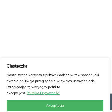
Ciasteczka
Nasza strona korzysta z plików Cookies w taki sposób jaki
określa go Twoja przeglądarka w swoich ustawieniach.
Przeglądając tę witrynę w pełni to
akceptujesz
Polityka Prywatności
dlaczego Linux?
Jak włączyć Linuxa?
Manifest / Kontakt
Polityka
Akceptacja
prywatności
Usuwanie wirusów ze stron www
Wspomóż Nas!