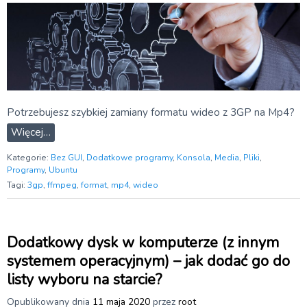
Potrzebujesz szybkiej zamiany formatu wideo z 3GP na Mp4?
Więcej…
Kategorie:
Bez GUI
,
Dodatkowe programy
,
Konsola
,
Media
,
Pliki
,
Programy
,
Ubuntu
Tagi:
3gp
,
ffmpeg
,
format
,
mp4
,
wideo
Dodatkowy dysk w komputerze (z innym
systemem operacyjnym) – jak dodać go do
listy wyboru na starcie?
Opublikowany dnia
11 maja 2020
przez
root