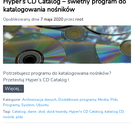
Hyper’s CD Catalog – świetny program do
katalogowania nośników
Opublikowany dnia
7 maja 2020
przez
root
Potrzebujesz programu do katalogowania nośników?
Przetestuj Hyper’s CD Catalog !
Więcej…
Kategorie:
Archiwizacja danych
,
Dodatkowe programy
,
Media
,
Pliki
,
Programy
,
System
,
Ubuntu
Tagi:
Catalog
,
dane
,
dvd
,
dysk twardy
,
Hyper's CD Catalog
,
katalog CD
,
nośnik
,
pliki