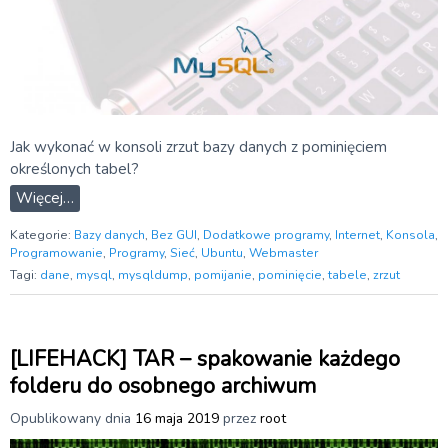
Jak wykonać w konsoli zrzut bazy danych z pominięciem
określonych tabel?
Więcej…
Kategorie:
Bazy danych
,
Bez GUI
,
Dodatkowe programy
,
Internet
,
Konsola
,
Programowanie
,
Programy
,
Sieć
,
Ubuntu
,
Webmaster
Tagi:
dane
,
mysql
,
mysqldump
,
pomijanie
,
pominięcie
,
tabele
,
zrzut
[LIFEHACK] TAR – spakowanie każdego
folderu do osobnego archiwum
Opublikowany dnia
16 maja 2019
przez
root