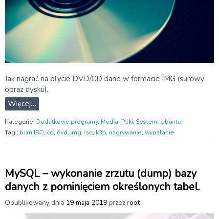
Jak nagrać na płycie DVD/CD dane w formacie IMG (surowy
obraz dysku).
Więcej…
Kategorie:
Dodatkowe programy
,
Media
,
Pliki
,
System
,
Ubuntu
Tagi:
burn ISO
,
cd
,
dvd
,
img
,
iso
,
k3b
,
nagrywanie
,
wypalanie
MySQL – wykonanie zrzutu (dump) bazy
danych z pominięciem określonych tabel.
Opublikowany dnia
19 maja 2019
przez
root