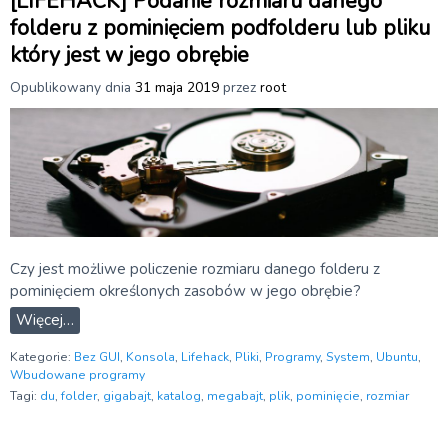
[LIFEHACK] Podanie rozmiaru danego
folderu z pominięciem podfolderu lub pliku
który jest w jego obrębie
Opublikowany dnia
31 maja 2019
przez
root
Czy jest możliwe policzenie rozmiaru danego folderu z
pominięciem określonych zasobów w jego obrębie?
Więcej…
Kategorie:
Bez GUI
,
Konsola
,
Lifehack
,
Pliki
,
Programy
,
System
,
Ubuntu
,
Wbudowane programy
Tagi:
du
,
folder
,
gigabajt
,
katalog
,
megabajt
,
plik
,
pominięcie
,
rozmiar