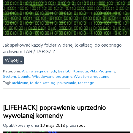
Jak spakować każdy folder w danej lokalizacji do osobnego
archiwum TAR / TAR.GZ ?
Więcej…
Kategorie:
Archiwizacja danych
,
Bez GUI
,
Konsola
,
Pliki
,
Programy
,
System
,
Ubuntu
,
Wbudowane programy
,
Wyrażenia regularne
Tagi:
archiwum
,
folder
,
katalog
,
pakowanie
,
tar
,
tar.gz
[LIFEHACK] poprawienie uprzednio
wywołanej komendy
Opublikowany dnia
13 maja 2019
przez
root