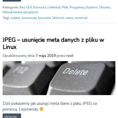
Kategorie:
Bez GUI
,
Konsola
,
Lifehack
,
Pliki
,
Programy
,
System
,
Ubuntu
,
Wbudowane programy
Tagi:
edytor
,
komenda
,
konsola
,
lifehack
,
nano
,
terminal
JPEG – usunięcie meta danych z pliku w
Linux
Opublikowany dnia
7 maja 2019
przez
root
Dziś pokażemy jak usunąć meta dane z pliku JPEG za
pomocą 1 komendy
Więcej…