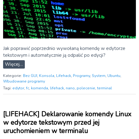
Jak poprawić poprzednio wywołaną komendę w edytorze
tekstowym i automatycznie ją odpalić po edycji?
Więcej…
Kategorie:
Bez GUI
,
Konsola
,
Lifehack
,
Programy
,
System
,
Ubuntu
,
Wbudowane programy
Tagi:
edytor
,
fc
,
komenda
,
lifehack
,
nano
,
polecenie
,
terminal
[LIFEHACK] Deklarowanie komendy Linux
w edytorze tekstowym przed jej
uruchomieniem w terminalu