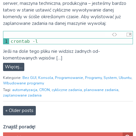
serwer, maszyna techniczna, produkcyjna – jesteśmy bardzo
łatwo w stanie ustawić cykliczne wywoływanie danej
komendy w ściśle określonym czasie. Aby wylistować już
zaplanowane zadania na danej maszynie wywołaj:
1
crontab
-
l
Jeśli na dole tego pliku nie widzisz żadnych od-
komentowanych wpisów […]
Więcej…
Kategorie:
Bez GUI
,
Konsola
,
Programowanie
,
Programy
,
System
,
Ubuntu
,
Wbudowane programy
Tagi:
automatyzacja
,
CRON
,
cykliczne zadania
,
planowane zadania
,
zaplanowane zadania
«
Older posts
Znajdź poradę!