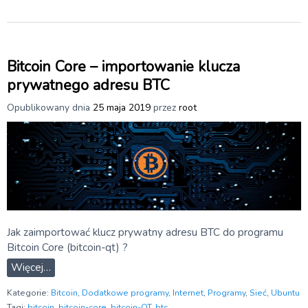
Bitcoin Core – importowanie klucza
prywatnego adresu BTC
Opublikowany dnia
25 maja 2019
przez
root
Jak zaimportować klucz prywatny adresu BTC do programu
Bitcoin Core (bitcoin-qt) ?
Więcej…
Kategorie:
Bitcoin
,
Dodatkowe programy
,
Internet
,
Programy
,
Sieć
,
Ubuntu
Tagi:
bitcoin
,
bitcoin-core
,
bitcoin-QT
,
btc