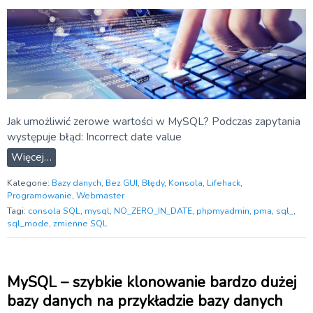
Jak umożliwić zerowe wartości w MySQL? Podczas zapytania
występuje błąd: Incorrect date value
Więcej…
Kategorie:
Bazy danych
,
Bez GUI
,
Błędy
,
Konsola
,
Lifehack
,
Programowanie
,
Webmaster
Tagi:
consola SQL
,
mysql
,
NO_ZERO_IN_DATE
,
phpmyadmin
,
pma
,
sql_
,
sql_mode
,
zmienne SQL
MySQL – szybkie klonowanie bardzo dużej
bazy danych na przykładzie bazy danych