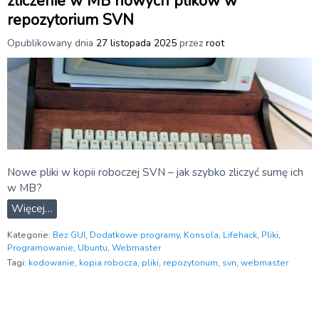
zliczenie w MB nowych plikow w
repozytorium SVN
Opublikowany dnia
27 listopada 2025
przez
root
Nowe pliki w kopii roboczej SVN – jak szybko zliczyć sumę ich
w MB?
Więcej…
Kategorie:
Bez GUI
,
Dodatkowe programy
,
Konsola
,
Lifehack
,
Pliki
,
Programowanie
,
Ubuntu
,
Webmaster
Tagi:
kodowanie
,
kopia robocza
,
pliki
,
repozytorium
,
svn
,
webmaster