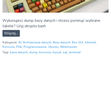
Wykonujesz dump bazy danych i chcesz pominąć wybrane
tabele? Użyj skryptu bash
Więcej…
Kategorie:
AI
,
Archiwizacja danych
,
Bazy danych
,
Bez GUI
,
Internet
,
Konsola
,
Pliki
,
Programowanie
,
Ubuntu
,
Webmaster
Tagi:
baza danych
,
dump
,
konsola
,
mysql
,
sql
,
terminal