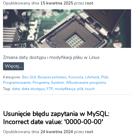
Opublikowany dnia
15 kwietnia 2025
przez
root
Zmiana daty dostępu i modyfikacji pliku w Linux
Więcej…
Kategorie:
Bez GUI
,
Bezpieczeństwo
,
Konsola
,
Lifehack
,
Pliki
,
Programowanie
,
Programy
,
System
,
Wbudowane programy
Tagi:
data
,
data dostępu
,
FTP
,
modyfikacja
,
plik
,
touch
Usunięcie błędu zapytania w MySQL:
Incorrect date value: '0000-00-00′
Opublikowany dnia
24 kwietnia 2024
przez
root