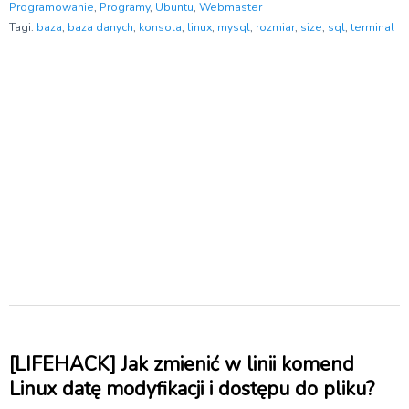
Programowanie
,
Programy
,
Ubuntu
,
Webmaster
Tagi:
baza
,
baza danych
,
konsola
,
linux
,
mysql
,
rozmiar
,
size
,
sql
,
terminal
[LIFEHACK] Jak zmienić w linii komend
Linux datę modyfikacji i dostępu do pliku?