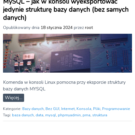
MySQL – jak w konsoli wyeksportować
jedynie strukturę bazy danych (bez samych
danych)
Opublikowany dnia
18 stycznia 2024
przez
root
Komenda w konsoli Linux pomocna przy eksporcie struktury
bazy danych MYSQL
Więcej…
Kategorie:
Bazy danych
,
Bez GUI
,
Internet
,
Konsola
,
Pliki
,
Programowanie
Tagi:
baza danych
,
data
,
mysql
,
phpmyadmin
,
pma
,
struktura