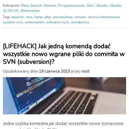
Kategorie:
Bazy danych
,
Internet
,
Programowanie
,
Sieć
,
Ubuntu
,
Ubuntu
22.04 LTS
,
Webmaster
Tagi:
apache
,
cms
,
lamp
,
php
,
prestashop
,
serwer
,
strona internetowa
,
system cms
,
webmaster
,
wirtualny host
,
wordpress
[LIFEHACK] Jak jedną komendą dodać
wszystkie nowo wgrane pliki do commita w
SVN (subversion)?
Opublikowany dnia
19 czerwca 2023
przez
root
Jedna szybka komedna jak dodać wszystkie nowe (oznaczone