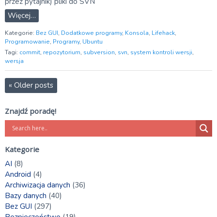
przez pytajnik) pliki do SVN
Więcej…
Kategorie:
Bez GUI
,
Dodatkowe programy
,
Konsola
,
Lifehack
,
Programowanie
,
Programy
,
Ubuntu
Tagi:
commit
,
repozytorium
,
subversion
,
svn
,
system kontroli wersji
,
wersja
«
Older posts
Znajdź poradę!
Kategorie
AI
(8)
Android
(4)
Archiwizacja danych
(36)
Bazy danych
(40)
Bez GUI
(297)
Bezpieczeństwo
(19)