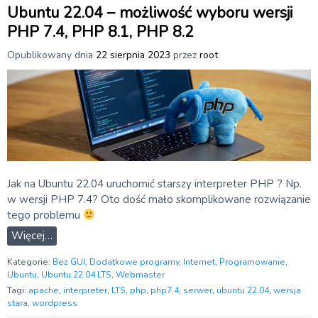
Ubuntu 22.04 – możliwość wyboru wersji
PHP 7.4, PHP 8.1, PHP 8.2
Opublikowany dnia
22 sierpnia 2023
przez
root
Jak na Ubuntu 22.04 uruchomić starszy interpreter PHP ? Np.
w wersji PHP 7.4? Oto dość mało skomplikowane rozwiązanie
tego problemu
Więcej…
Kategorie:
Bez GUI
,
Dodatkowe programy
,
Internet
,
Programowanie
,
Ubuntu
,
Ubuntu 22.04 LTS
,
Webmaster
Tagi:
apache
,
interpreter
,
LTS
,
php
,
php7.4
,
serwer
,
ubuntu 22.04
,
wersja
stara
,
wordpress