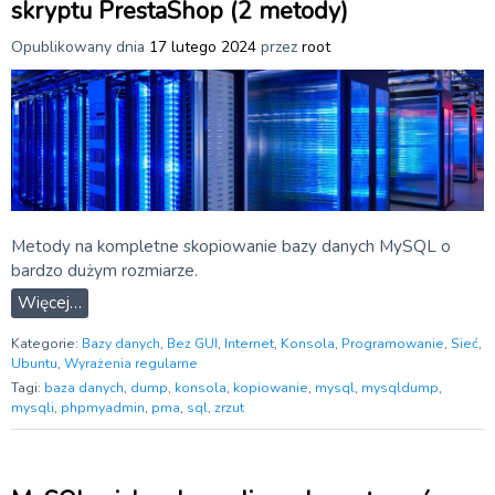
skryptu PrestaShop (2 metody)
Opublikowany dnia
17 lutego 2024
przez
root
Metody na kompletne skopiowanie bazy danych MySQL o
bardzo dużym rozmiarze.
Więcej…
Kategorie:
Bazy danych
,
Bez GUI
,
Internet
,
Konsola
,
Programowanie
,
Sieć
,
Ubuntu
,
Wyrażenia regularne
Tagi:
baza danych
,
dump
,
konsola
,
kopiowanie
,
mysql
,
mysqldump
,
mysqli
,
phpmyadmin
,
pma
,
sql
,
zrzut