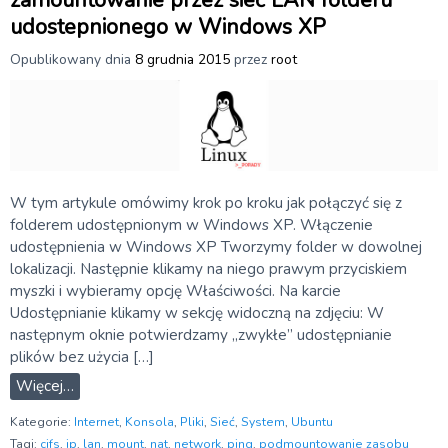
zamountowanie przez sieć LAN folderu
udostepnionego w Windows XP
Opublikowany dnia
8 grudnia 2015
przez
root
W tym artykule omówimy krok po kroku jak połączyć się z
folderem udostępnionym w Windows XP. Włączenie
udostępnienia w Windows XP Tworzymy folder w dowolnej
lokalizacji. Następnie klikamy na niego prawym przyciskiem
myszki i wybieramy opcję Właściwości. Na karcie
Udostępnianie klikamy w sekcję widoczną na zdjęciu: W
następnym oknie potwierdzamy „zwykłe” udostępnianie
plików bez użycia […]
Więcej…
Kategorie:
Internet
,
Konsola
,
Pliki
,
Sieć
,
System
,
Ubuntu
Tagi:
cifs
,
ip
,
lan
,
mount
,
nat
,
network
,
ping
,
podmountowanie zasobu