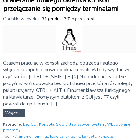
otwieranie nowego okienka konsoli,
przełączanie się pomiędzy terminalami
Opublikowany dnia
31 grudnia 2015
przez
root
Czasem pracując w konsoli zachodzi potrzeba nagłego
włączenia zupełnie nowego okna konsoli. Wtedy wystarczy
użyć skrótu: [CTRL] + [SHIFT] + [N] Na podobnej zasadzie
jakbyśmy w środowisku bez GUI chcieli przejść na równoległy
pulpit użyjemy: CTRL + ALT + F(numer klawisza funkcyjnego
na klawiaturze) Domyślym plulpitem z GUI jest F7 czyli
powrót do np. Ubuntu […]
Więcej…
Kategorie:
Bez GUI
,
Konsola
,
Skróty klawiszowe
,
System
,
Wbudowane
programy
Tagi:
F7
,
gnome-terminal
,
klawisz funkcyjny
,
konsola
,
konsole
,