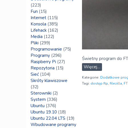
(223)
Fun
(15)
Internet
(115)
Konsola
(385)
Lifehack
(162)
Media
(122)
Pliki
(299)
Programowanie
(75)
Programy
(296)
Świetny program do FT
Raspberry Pi
(27)
Więcej…
Repozytoria
(15)
Sieć
(104)
Kategorie:
Dodatkowe pro
Skróty klawiszowe
Tagi:
dostęp ftp
,
filezilla
,
FT
(32)
Sterowniki
(2)
System
(336)
Ubuntu
(376)
Ubuntu 19.10
(18)
Ubuntu 22.04 LTS
(19)
Wbudowane programy