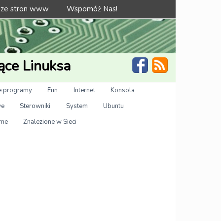
 ze stron www
Wspomóż Nas!
ące Linuksa
 programy
Fun
Internet
Konsola
we
Sterowniki
System
Ubuntu
rne
Znalezione w Sieci