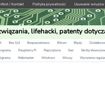
ifest / Kontakt
Polityka prywatności
Usuwanie wirusów
wiązania, lifehacki, patenty dotycz
h
Bez GUI
Bezpieczeństwo
Bitcoin
Błędy
Dodatkowe
rogramy
Raspberry Pi
Repozytoria
Sieć
Skróty klawiszo
ogramy
Webmaster
Windows
Wirusy
Wyrażenia regula