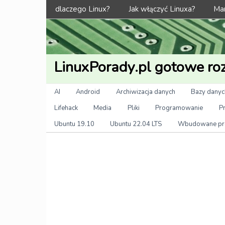
Menu
dlaczego Linux?
Jak włączyć Linuxa?
Man
LinuxPorady.pl gotowe roz
Kategorie
AI
Android
Archiwizacja danych
Bazy danyc
Lifehack
Media
Pliki
Programowanie
P
Ubuntu 19.10
Ubuntu 22.04 LTS
Wbudowane pr