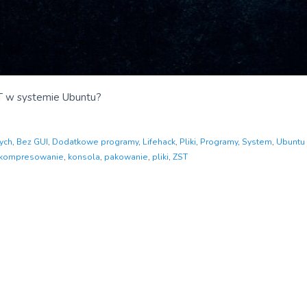
ST w systemie Ubuntu?
ych
,
Bez GUI
,
Dodatkowe programy
,
Lifehack
,
Pliki
,
Programy
,
System
,
Ubuntu
kompresowanie
,
konsola
,
pakowanie
,
pliki
,
ZST