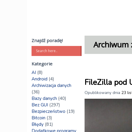
Znajdź poradę!
Archiwum z
Kategorie
AI
(8)
Android
(4)
FileZilla pod
Archiwizacja danych
(36)
Opublikowany dnia
23 li
Bazy danych
(40)
Bez GUI
(297)
Bezpieczeństwo
(19)
Bitcoin
(3)
Błędy
(81)
Dodatkowe programy