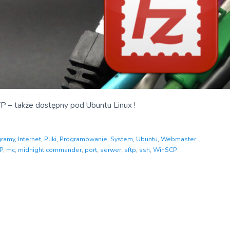
P – także dostępny pod Ubuntu Linux !
gramy
,
Internet
,
Pliki
,
Programowanie
,
System
,
Ubuntu
,
Webmaster
P
,
mc
,
midnight commander
,
port
,
serwer
,
sftp
,
ssh
,
WinSCP