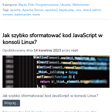
Kategorie:
Błędy
,
Pliki
,
Programowanie
,
Ubuntu
,
Webmaster
Tagi:
apache
,
Apache Server
,
apache2
,
błędy php
,
cms
,
direct admin
,
serwer
,
webmaster
,
www
Jak szybko sformatować kod JavaScript w
konsoli Linux?
Opublikowany dnia
14 kwietnia 2023
przez
root
Jak szybko sformatować kod JavaScript w konsoli Linux?
Więcej…