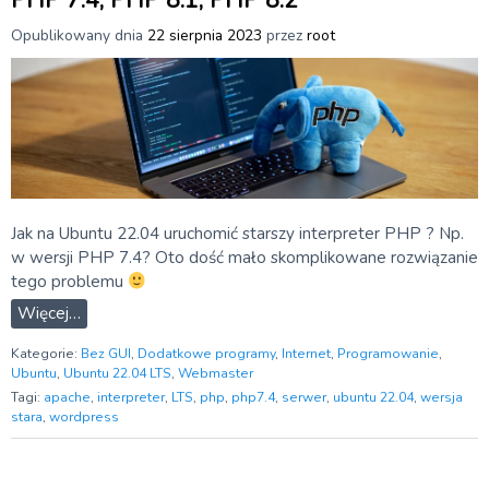
PHP 7.4, PHP 8.1, PHP 8.2
Opublikowany dnia
22 sierpnia 2023
przez
root
Jak na Ubuntu 22.04 uruchomić starszy interpreter PHP ? Np.
w wersji PHP 7.4? Oto dość mało skomplikowane rozwiązanie
tego problemu
Więcej…
Kategorie:
Bez GUI
,
Dodatkowe programy
,
Internet
,
Programowanie
,
Ubuntu
,
Ubuntu 22.04 LTS
,
Webmaster
Tagi:
apache
,
interpreter
,
LTS
,
php
,
php7.4
,
serwer
,
ubuntu 22.04
,
wersja
stara
,
wordpress