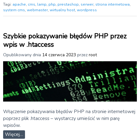
Tagi:
apache
,
cms
,
lamp
,
php
,
prestashop
,
serwer
,
strona internetowa
,
system cms
,
webmaster
,
wirtualny host
,
wordpress
Szybkie pokazywanie błędów PHP przez
wpis w .htaccess
Opublikowany dnia
14 czerwca 2023
przez
root
Włączenie pokazywania błędów PHP na stronie internetowej
poprzez plik .htaccess – wystarczy umieścić w nim parę
wpisów.
Więcej…