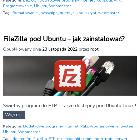
Kategorie:
Bez GUI
,
Dodatkowe programy
,
Internet
,
Konsola
,
Pliki
,
Programowanie
,
Ubuntu
,
Webmaster
Tagi:
formatowanie
,
javascript
,
jquery
,
js
,
kod
,
skrypt
,
webmaster
FileZilla pod Ubuntu – jak zainstalować?
Opublikowany dnia
23 listopada 2022
przez
root
Świetny program do FTP – także dostępny pod Ubuntu Linux !
Więcej…
Kategorie:
Dodatkowe programy
,
Internet
,
Pliki
,
Programowanie
,
System
,
Ubuntu
,
Webmaster
Tagi:
dostęp ftp
,
filezilla
,
FTP
,
mc
,
midnight commander
,
port
,
serwer
,