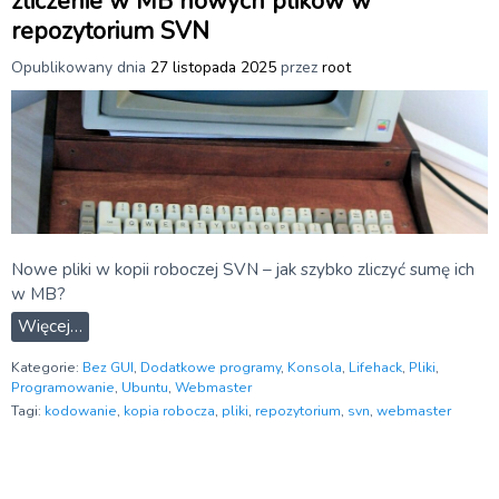
zliczenie w MB nowych plikow w
repozytorium SVN
Opublikowany dnia
27 listopada 2025
przez
root
Nowe pliki w kopii roboczej SVN – jak szybko zliczyć sumę ich
w MB?
Więcej…
Kategorie:
Bez GUI
,
Dodatkowe programy
,
Konsola
,
Lifehack
,
Pliki
,
Programowanie
,
Ubuntu
,
Webmaster
Tagi:
kodowanie
,
kopia robocza
,
pliki
,
repozytorium
,
svn
,
webmaster