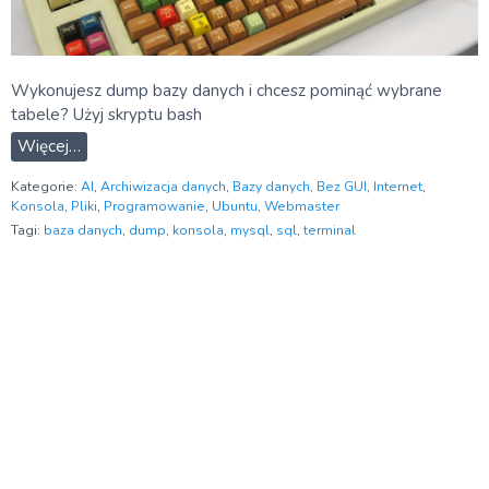
Wykonujesz dump bazy danych i chcesz pominąć wybrane
tabele? Użyj skryptu bash
Więcej…
Kategorie:
AI
,
Archiwizacja danych
,
Bazy danych
,
Bez GUI
,
Internet
,
Konsola
,
Pliki
,
Programowanie
,
Ubuntu
,
Webmaster
Tagi:
baza danych
,
dump
,
konsola
,
mysql
,
sql
,
terminal