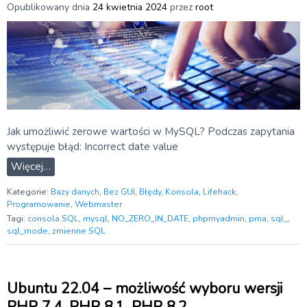
Opublikowany dnia
24 kwietnia 2024
przez
root
Jak umożliwić zerowe wartości w MySQL? Podczas zapytania
występuje błąd: Incorrect date value
Więcej…
Kategorie:
Bazy danych
,
Bez GUI
,
Błędy
,
Konsola
,
Lifehack
,
Programowanie
,
Webmaster
Tagi:
consola SQL
,
mysql
,
NO_ZERO_IN_DATE
,
phpmyadmin
,
pma
,
sql_
,
sql_mode
,
zmienne SQL
Ubuntu 22.04 – możliwość wyboru wersji