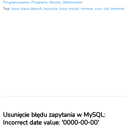
Programowanie
,
Programy
,
Ubuntu
,
Webmaster
Tagi:
baza
,
baza danych
,
konsola
,
linux
,
mysql
,
rozmiar
,
size
,
sql
,
terminal
Usunięcie błędu zapytania w MySQL:
Incorrect date value: '0000-00-00′