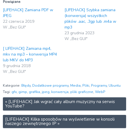
Powiązane
[LIFEHACK] Zamiana PDF w
[LIFEHACK] Szybka zamiana
JPEG
(konwersja) wszystkich
22 czerwca 2019
plików .aac, .3gp lub .m4a w
W „Bez GUI"
mp3
23 grudnia 2023
W „Bez GUI"
[ LIFEHACK] Zamiana mp4,
mkv na mp3 – konwersja MP4
lub MKV do MP3
9 grudnia 2018
W „Bez GUI"
Kategorie:
Błędy
,
Dodatkowe programy
,
Media
,
Pliki
,
Programy
,
Ubuntu
Tagi:
gfx
,
gimp
,
grafika
,
jpeg
,
konwersja
,
pliki graficzne
,
WebP
«
[LIFEHACK] Jak wgrać cały album muzyczny na serwis
YouTube?
[LIFEHACK] Kilka sposobów na wyświetlenie w konsoli
naszego zewnętrznego IP
»