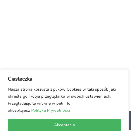
Ciasteczka
Nasza strona korzysta z plików Cookies w taki sposób jaki
określa go Twoja przeglądarka w swoich ustawieniach.
Przeglądając tę witrynę w pełni to
akceptujesz
Polityka Prywatności
dlaczego Linux?
Jak włączyć Linuxa?
Manifest / Kontakt
Polityka
Akceptacja
prywatności
Usuwanie wirusów ze stron www
Wspomóż Nas!