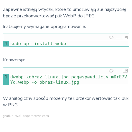
Zapewne istnieją wtyczki, które to umożliwiają ale najszybciej
będzie przekonwertować plik WebP do JPEG.
Instalujemy wymagane oprogramowanie:
1
sudo 
apt 
install 
webp
Konwersja:
1
dwebp 
xobraz
-
linux
.
jpg
.
pagespeed
.
ic
.
y
-
mDrE7V
Yd
.
webp
-
o
obraz
-
linux
.
jpg
W analogiczny sposób możemy też przekonwertować taki plik
w PNG.
grafika: wallpaperaccess.com