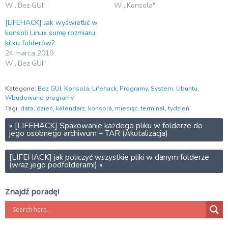
W „Bez GUI"
W „Konsola"
[LIFEHACK] Jak wyświetlić w
konsoli Linux sumę rozmiaru
kilku folderów?
24 marca 2019
W „Bez GUI"
Kategorie:
Bez GUI
,
Konsola
,
Lifehack
,
Programy
,
System
,
Ubuntu
,
Wbudowane programy
Tagi:
data
,
dzień
,
kalendarz
,
konsola
,
miesiąc
,
terminal
,
tydzień
«
[LIFEHACK] Spakowanie każdego pliku w folderze do
jego osobnego archiwum – TAR (Akutalizacja)
[LIFEHACK] jak policzyć wszystkie pliki w danym folderze
(wraz jego podfolderami)
»
Znajdź poradę!