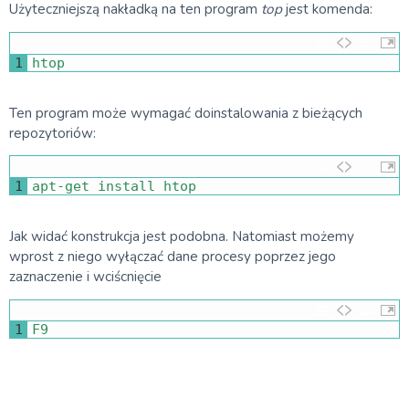
Użyteczniejszą nakładką na ten program
top
jest komenda:
1
htop
Ten program może wymagać doinstalowania z bieżących
repozytoriów:
1
apt
-
get 
install 
htop
Jak widać konstrukcja jest podobna. Natomiast możemy
wprost z niego wyłączać dane procesy poprzez jego
zaznaczenie i wciścnięcie
1
F9