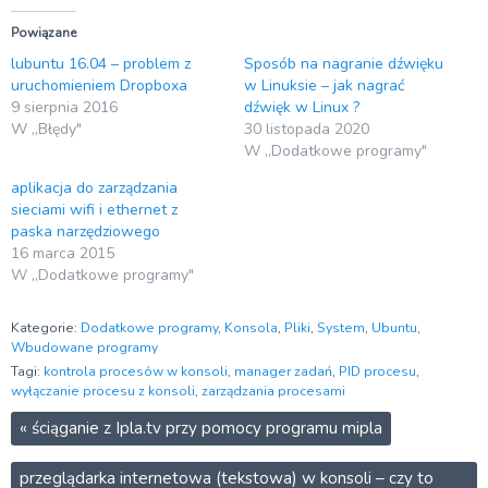
Powiązane
lubuntu 16.04 – problem z
Sposób na nagranie dźwięku
uruchomieniem Dropboxa
w Linuksie – jak nagrać
9 sierpnia 2016
dźwięk w Linux ?
W „Błędy"
30 listopada 2020
W „Dodatkowe programy"
aplikacja do zarządzania
sieciami wifi i ethernet z
paska narzędziowego
16 marca 2015
W „Dodatkowe programy"
Kategorie:
Dodatkowe programy
,
Konsola
,
Pliki
,
System
,
Ubuntu
,
Wbudowane programy
Tagi:
kontrola procesów w konsoli
,
manager zadań
,
PID procesu
,
wyłączanie procesu z konsoli
,
zarządzania procesami
«
ściąganie z Ipla.tv przy pomocy programu mipla
przeglądarka internetowa (tekstowa) w konsoli – czy to