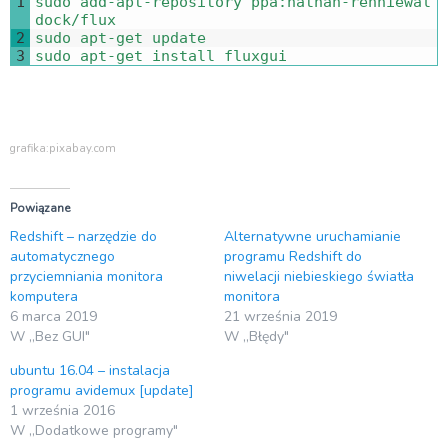
1
sudo 
add
-
apt
-
repository 
ppa
:
nathan
-
renniewal
dock
/
flux
2
sudo 
apt
-
get 
update
3
sudo 
apt
-
get 
install 
fluxgui
grafika:pixabay.com
Powiązane
Redshift – narzędzie do
Alternatywne uruchamianie
automatycznego
programu Redshift do
przyciemniania monitora
niwelacji niebieskiego światła
komputera
monitora
6 marca 2019
21 września 2019
W „Bez GUI"
W „Błędy"
ubuntu 16.04 – instalacja
programu avidemux [update]
1 września 2016
W „Dodatkowe programy"