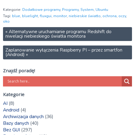
Kategorie:
Dodatkowe programy
,
Programy
,
System
,
Ubuntu
Tagi:
blue
,
bluelight
,
fluxgui
,
monitor
,
niebieskie światło
,
ochrona
,
oczy
,
oko
«
Alternatywne uruchamianie programu Redshift do
niwelacji niebieskiego światła monitora
Zaplanowanie wyłączenia Raspberry PI – przez smartfon
(Android)
»
Znajdź poradę!
Kategorie
AI
(8)
Android
(4)
Archiwizacja danych
(36)
Bazy danych
(40)
Bez GUI
(297)