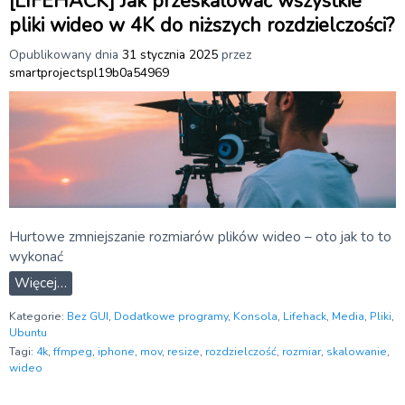
[LIFEHACK] Jak przeskalować wszystkie
pliki wideo w 4K do niższych rozdzielczości?
Opublikowany dnia
31 stycznia 2025
przez
smartprojectspl19b0a54969
Hurtowe zmniejszanie rozmiarów plików wideo – oto jak to to
wykonać
Więcej…
Kategorie:
Bez GUI
,
Dodatkowe programy
,
Konsola
,
Lifehack
,
Media
,
Pliki
,
Ubuntu
Tagi:
4k
,
ffmpeg
,
iphone
,
mov
,
resize
,
rozdzielczość
,
rozmiar
,
skalowanie
,
wideo