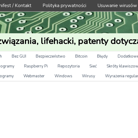
ifest / Kontakt
Polityka prywatności
Usuwanie wirusów
wiązania, lifehacki, patenty dotycz
h
Bez GUI
Bezpieczeństwo
Bitcoin
Błędy
Dodatkowe
rogramy
Raspberry Pi
Repozytoria
Sieć
Skróty klawiszo
ogramy
Webmaster
Windows
Wirusy
Wyrażenia regula