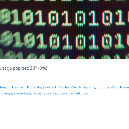
wizację poprzez ZIP (0%)
danych
,
Bez GUI
,
Konsola
,
Lifehack
,
Media
,
Pliki
,
Programy
,
Ubuntu
,
Wbudowan
mpresja
,
kopia bezpieczeństwa
,
kopiowanie
,
pliki
,
zip