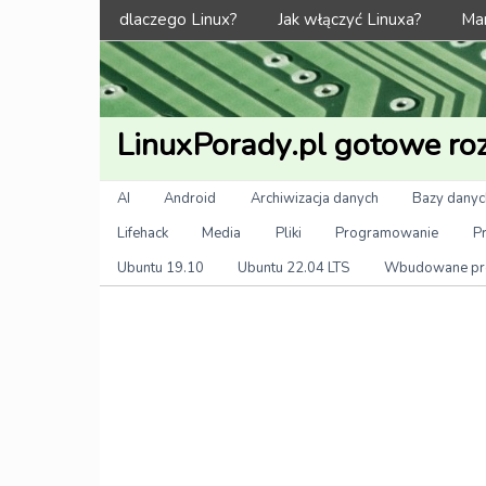
Menu
dlaczego Linux?
Jak włączyć Linuxa?
Man
LinuxPorady.pl gotowe roz
Kategorie
AI
Android
Archiwizacja danych
Bazy danyc
Lifehack
Media
Pliki
Programowanie
P
Ubuntu 19.10
Ubuntu 22.04 LTS
Wbudowane pr