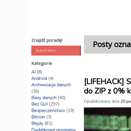
Znajdź poradę!
Posty ozna
Kategorie
AI
(8)
Android
(4)
[LIFEHACK] S
Archiwizacja danych
do ZIP z 0% k
(36)
Bazy danych
(40)
Opublikowany dnia
20 pa
Bez GUI
(297)
Bezpieczeństwo
(19)
Bitcoin
(3)
Błędy
(81)
Dodatkowe programy