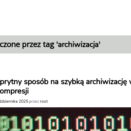
czone przez tag '
'
archiwizacja
prytny sposób na szybką archiwizację 
ompresji
ździernika 2025
przez
root