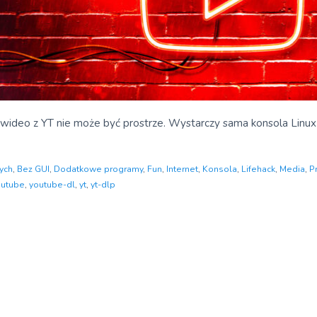
wideo z YT nie może być prostrze. Wystarczy sama konsola Linu
ych
,
Bez GUI
,
Dodatkowe programy
,
Fun
,
Internet
,
Konsola
,
Lifehack
,
Media
,
P
outube
,
youtube-dl
,
yt
,
yt-dlp