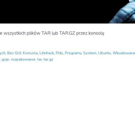
e wszystkich plików TAR lub TAR.GZ przez konsolę
ych
,
Bez GUI
,
Konsola
,
Lifehack
,
Pliki
,
Programy
,
System
,
Ubuntu
,
Wbudowane
,
gzip
,
rozpakowanie
,
tar
,
tar.gz