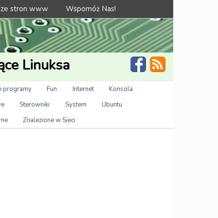
 ze stron www
Wspomóż Nas!
ące Linuksa
 programy
Fun
Internet
Konsola
we
Sterowniki
System
Ubuntu
rne
Znalezione w Sieci