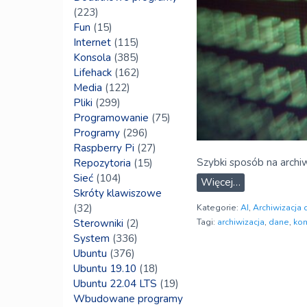
(223)
Fun
(15)
Internet
(115)
Konsola
(385)
Lifehack
(162)
Media
(122)
Pliki
(299)
Programowanie
(75)
Programy
(296)
Raspberry Pi
(27)
Szybki sposób na archi
Repozytoria
(15)
Sieć
(104)
Więcej…
Skróty klawiszowe
(32)
Kategorie:
AI
,
Archiwizacja 
Sterowniki
(2)
Tagi:
archiwizacja
,
dane
,
ko
System
(336)
Ubuntu
(376)
Ubuntu 19.10
(18)
Ubuntu 22.04 LTS
(19)
Wbudowane programy