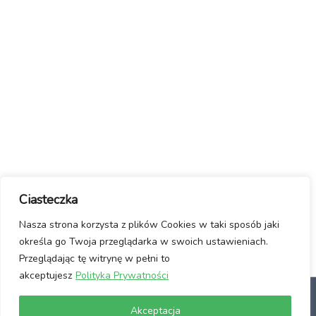
Ciasteczka
Nasza strona korzysta z plików Cookies w taki sposób jaki
określa go Twoja przeglądarka w swoich ustawieniach.
Przeglądając tę witrynę w pełni to
akceptujesz
Polityka Prywatności
dlaczego Linux?
Jak włączyć Linuxa?
Manifest / Kontakt
Polityka
Akceptacja
prywatności
Usuwanie wirusów ze stron www
Wspomóż Nas!