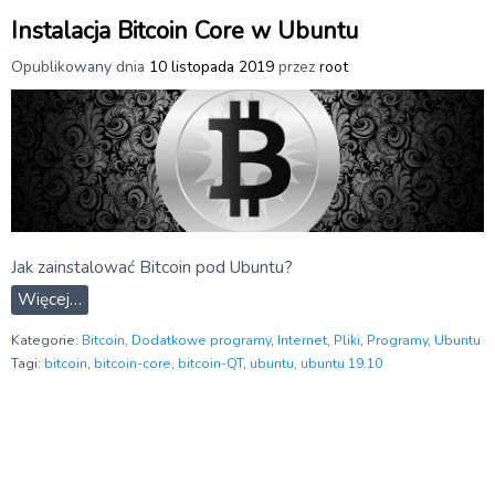
Instalacja Bitcoin Core w Ubuntu
Opublikowany dnia
10 listopada 2019
przez
root
Jak zainstalować Bitcoin pod Ubuntu?
Więcej…
Kategorie:
Bitcoin
,
Dodatkowe programy
,
Internet
,
Pliki
,
Programy
,
Ubuntu
Tagi:
bitcoin
,
bitcoin-core
,
bitcoin-QT
,
ubuntu
,
ubuntu 19.10