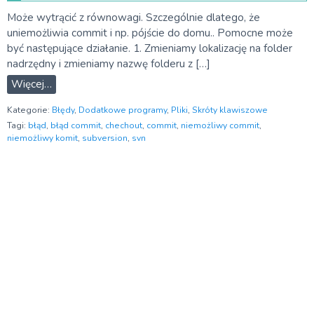
Może wytrącić z równowagi. Szczególnie dlatego, że
uniemożliwia commit i np. pójście do domu.. Pomocne może
być następujące działanie. 1. Zmieniamy lokalizację na folder
nadrzędny i zmieniamy nazwę folderu z […]
Więcej…
Kategorie:
Błędy
,
Dodatkowe programy
,
Pliki
,
Skróty klawiszowe
Tagi:
błąd
,
błąd commit
,
chechout
,
commit
,
niemożliwy commit
,
niemożliwy komit
,
subversion
,
svn