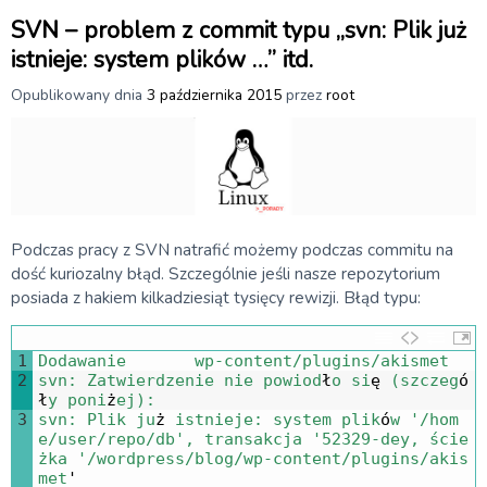
SVN – problem z commit typu „svn: Plik już
istnieje: system plików …” itd.
Opublikowany dnia
3 października 2015
przez
root
Podczas pracy z SVN natrafić możemy podczas commitu na
dość kuriozalny błąd. Szczególnie jeśli nasze repozytorium
posiada z hakiem kilkadziesiąt tysięcy rewizji. Błąd typu:
1
Dodawanie       
wp
-
content
/
plugins
/
akismet
2
svn
:
Zatwierdzenie 
nie 
powiod
ł
o
si
ę
(
szczeg
ó
ł
y
poni
ż
ej
)
:
3
svn
:
Plik 
ju
ż
istnieje
:
system 
plik
ó
w
'/hom
e/user/repo/db'
,
transakcja
'52329-dey, ście
żka '
/
wordpress
/
blog
/
wp
-
content
/
plugins
/
akis
met
'