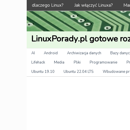
Menu
dlaczego Linux?
Jak włączyć Linuxa?
Man
LinuxPorady.pl gotowe roz
Kategorie
AI
Android
Archiwizacja danych
Bazy danyc
Lifehack
Media
Pliki
Programowanie
P
Ubuntu 19.10
Ubuntu 22.04 LTS
Wbudowane pr