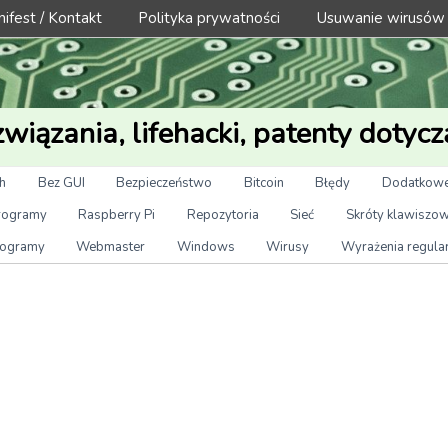
ifest / Kontakt
Polityka prywatności
Usuwanie wirusów
wiązania, lifehacki, patenty dotycz
h
Bez GUI
Bezpieczeństwo
Bitcoin
Błędy
Dodatkowe
rogramy
Raspberry Pi
Repozytoria
Sieć
Skróty klawiszo
ogramy
Webmaster
Windows
Wirusy
Wyrażenia regula