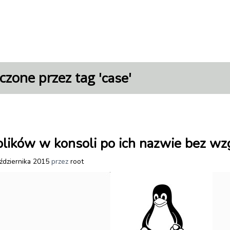
czone przez tag '
'
case
lików w konsoli po ich nazwie bez wzg
ździernika 2015
przez
root