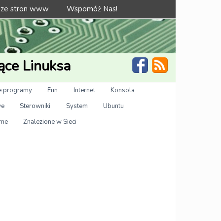
 ze stron www
Wspomóż Nas!
ące Linuksa
 programy
Fun
Internet
Konsola
we
Sterowniki
System
Ubuntu
rne
Znalezione w Sieci