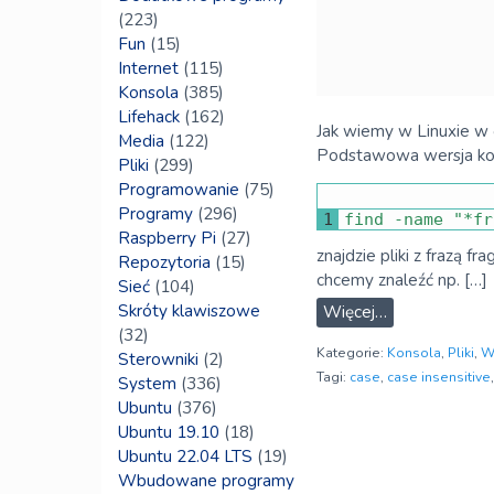
(223)
Fun
(15)
Internet
(115)
Konsola
(385)
Lifehack
(162)
Jak wiemy w Linuxie w o
Media
(122)
Podstawowa wersja ko
Pliki
(299)
Programowanie
(75)
Programy
(296)
1
find
-
name
"*fr
Raspberry Pi
(27)
znajdzie pliki z frazą f
Repozytoria
(15)
chcemy znaleźć np. […]
Sieć
(104)
Skróty klawiszowe
Więcej…
(32)
Kategorie:
Konsola
,
Pliki
,
W
Sterowniki
(2)
Tagi:
case
,
case insensitive
System
(336)
Ubuntu
(376)
Ubuntu 19.10
(18)
Ubuntu 22.04 LTS
(19)
Wbudowane programy