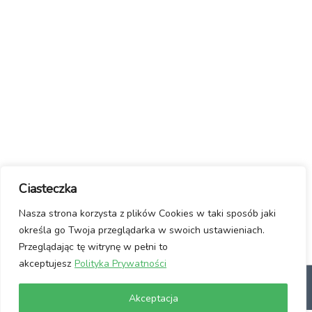
Ciasteczka
Nasza strona korzysta z plików Cookies w taki sposób jaki
określa go Twoja przeglądarka w swoich ustawieniach.
Przeglądając tę witrynę w pełni to
akceptujesz
Polityka Prywatności
dlaczego Linux?
Jak włączyć Linuxa?
Manifest / Kontakt
Polityka
Akceptacja
prywatności
Usuwanie wirusów ze stron www
Wspomóż Nas!