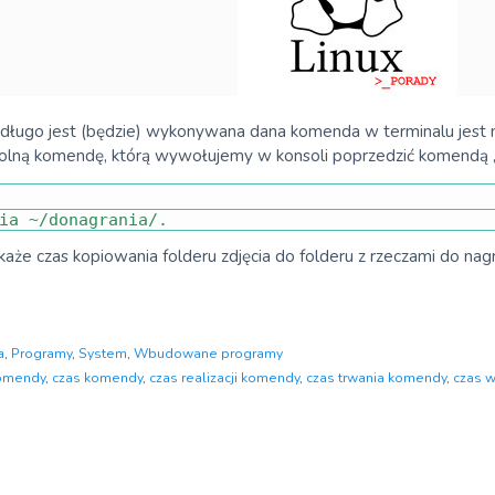
jak długo jest (będzie) wykonywana dana komenda w terminalu jes
olną komendę, którą wywołujemy w konsoli poprzedzić komendą „t
ia
~
/
donagrania
/
.
e czas kopiowania folderu zdjęcia do folderu z rzeczami do na
a
,
Programy
,
System
,
Wbudowane programy
komendy
,
czas komendy
,
czas realizacji komendy
,
czas trwania komendy
,
czas 