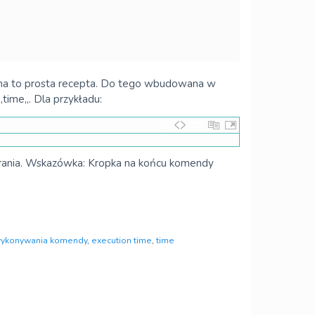
t na to prosta recepta. Do tego wbudowana w
ime„. Dla przykładu:
grania. Wskazówka: Kropka na końcu komendy
wykonywania komendy
,
execution time
,
time