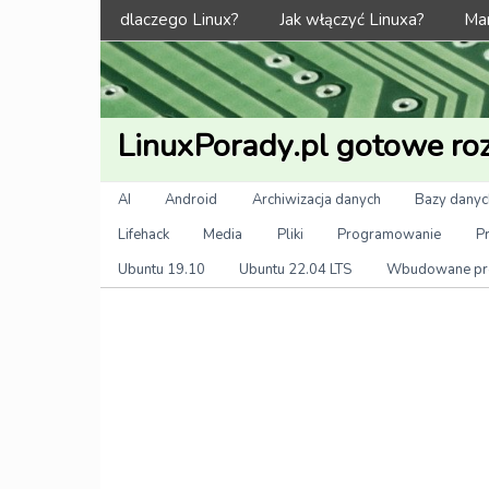
Menu
dlaczego Linux?
Jak włączyć Linuxa?
Man
LinuxPorady.pl gotowe roz
Kategorie
AI
Android
Archiwizacja danych
Bazy danyc
Lifehack
Media
Pliki
Programowanie
P
Ubuntu 19.10
Ubuntu 22.04 LTS
Wbudowane pr