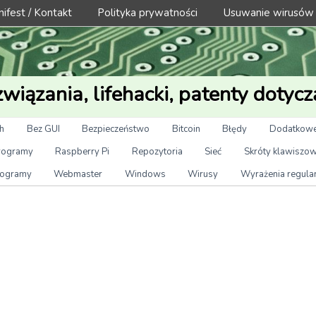
ifest / Kontakt
Polityka prywatności
Usuwanie wirusów
wiązania, lifehacki, patenty dotycz
h
Bez GUI
Bezpieczeństwo
Bitcoin
Błędy
Dodatkowe
rogramy
Raspberry Pi
Repozytoria
Sieć
Skróty klawiszo
ogramy
Webmaster
Windows
Wirusy
Wyrażenia regula