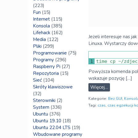
(223)
Fun
(15)
Internet
(115)
Konsola
(385)
Lifehack
(162)
Jeżeli interesuje nas 
Media
(122)
Linuxa. Wystarczy dow
Pliki
(299)
Programowanie
(75)
Programy
(296)
1
time 
cp
~
/
zdjec
Raspberry Pi
(27)
Powyższa komenda pokaż
Repozytoria
(15)
wskazuje pozycję […]
Sieć
(104)
Skróty klawiszowe
Więcej…
(32)
Kategorie:
Bez GUI
,
Konsol
Sterowniki
(2)
Tagi:
czas
,
czas egzekucji 
System
(336)
Ubuntu
(376)
Ubuntu 19.10
(18)
Ubuntu 22.04 LTS
(19)
Wbudowane programy