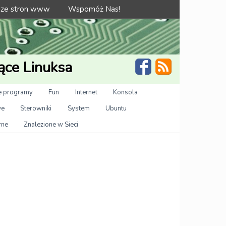
 ze stron www
Wspomóż Nas!
ące Linuksa
 programy
Fun
Internet
Konsola
we
Sterowniki
System
Ubuntu
rne
Znalezione w Sieci