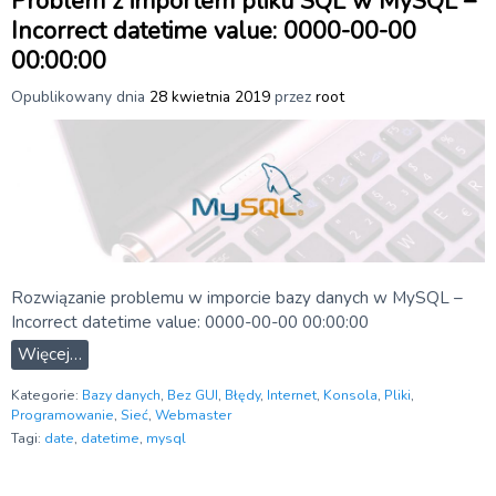
Problem z importem pliku SQL w MySQL –
Incorrect datetime value: 0000-00-00
00:00:00
Opublikowany dnia
28 kwietnia 2019
przez
root
Rozwiązanie problemu w imporcie bazy danych w MySQL –
Incorrect datetime value: 0000-00-00 00:00:00
Więcej…
Kategorie:
Bazy danych
,
Bez GUI
,
Błędy
,
Internet
,
Konsola
,
Pliki
,
Programowanie
,
Sieć
,
Webmaster
Tagi:
date
,
datetime
,
mysql