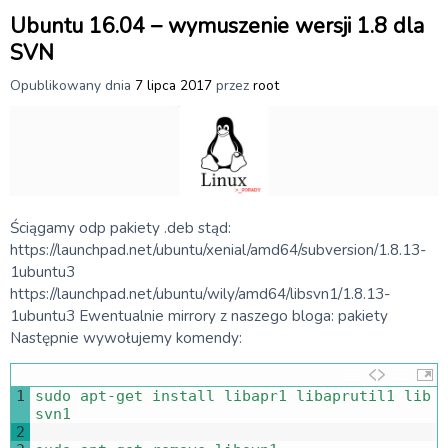
Ubuntu 16.04 – wymuszenie wersji 1.8 dla
SVN
Opublikowany dnia
7 lipca 2017
przez
root
Ściągamy odp pakiety .deb stąd:
https://launchpad.net/ubuntu/xenial/amd64/subversion/1.8.13-
1ubuntu3
https://launchpad.net/ubuntu/wily/amd64/libsvn1/1.8.13-
1ubuntu3 Ewentualnie mirrory z naszego bloga: pakiety
Następnie wywołujemy komendy:
1
sudo 
apt
-
get 
install 
libapr1 
libaprutil1 
lib
svn1
2