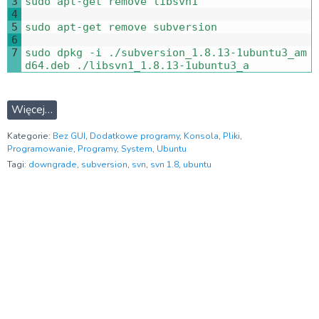
3
sudo 
apt
-
get 
remove 
libsvn1
4
5
sudo 
apt
-
get 
remove 
subversion
6
7
sudo 
dpkg
-
i
.
/
subversion_1
.
8.13
-
1ubuntu3_am
d64.deb
.
/
libsvn1_1
.
8.13
-
1ubuntu3_a
Więcej…
Kategorie:
Bez GUI
,
Dodatkowe programy
,
Konsola
,
Pliki
,
Programowanie
,
Programy
,
System
,
Ubuntu
Tagi:
downgrade
,
subversion
,
svn
,
svn 1.8
,
ubuntu