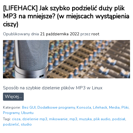
[LIFEHACK] Jak szybko podzielić duży plik
MP3 na mniejsze? (w miejscach wystąpienia
ciszy)
Opublikowany dnia
21 października 2022
przez
root
Sposób na szybkie dzielenie plików MP3 w Linux
Więcej…
Kategorie:
Bez GUI
,
Dodatkowe programy
,
Konsola
,
Lifehack
,
Media
,
Pliki
,
Programy
,
Ubuntu
Tagi:
cisza
,
dzielenie mp3
,
mikowanie
,
mp3
,
muzyka
,
plik audio
,
podział
,
podzielić
,
studio