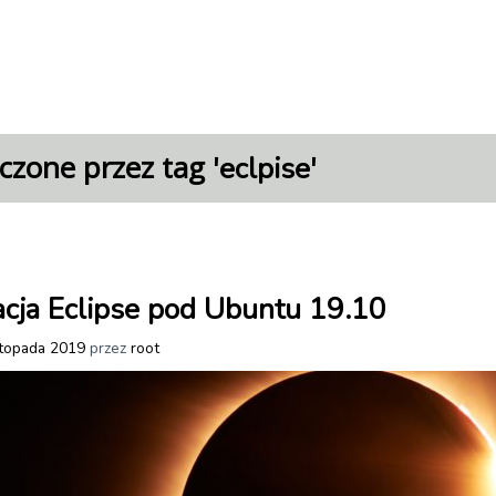
czone przez tag '
'
eclpise
acja Eclipse pod Ubuntu 19.10
stopada 2019
przez
root