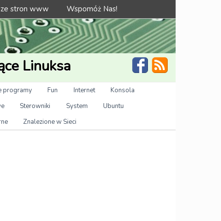
 ze stron www
Wspomóż Nas!
ące Linuksa
 programy
Fun
Internet
Konsola
we
Sterowniki
System
Ubuntu
rne
Znalezione w Sieci