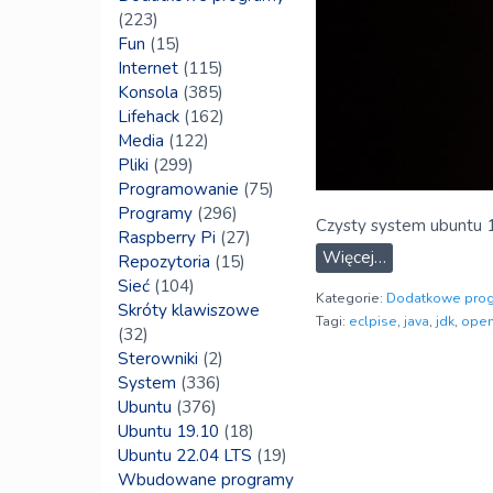
(223)
Fun
(15)
Internet
(115)
Konsola
(385)
Lifehack
(162)
Media
(122)
Pliki
(299)
Programowanie
(75)
Programy
(296)
Czysty system ubuntu 1
Raspberry Pi
(27)
Więcej…
Repozytoria
(15)
Sieć
(104)
Kategorie:
Dodatkowe pro
Skróty klawiszowe
Tagi:
eclpise
,
java
,
jdk
,
open
(32)
Sterowniki
(2)
System
(336)
Ubuntu
(376)
Ubuntu 19.10
(18)
Ubuntu 22.04 LTS
(19)
Wbudowane programy