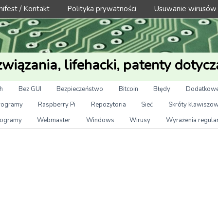
ifest / Kontakt
Polityka prywatności
Usuwanie wirusów
wiązania, lifehacki, patenty dotycz
h
Bez GUI
Bezpieczeństwo
Bitcoin
Błędy
Dodatkowe
rogramy
Raspberry Pi
Repozytoria
Sieć
Skróty klawiszo
ogramy
Webmaster
Windows
Wirusy
Wyrażenia regula