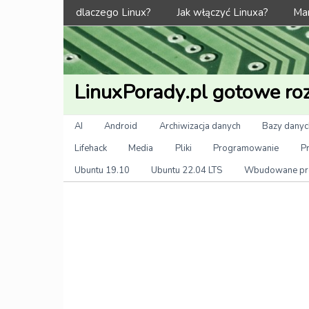
Menu
dlaczego Linux?
Jak włączyć Linuxa?
Man
LinuxPorady.pl gotowe roz
Kategorie
AI
Android
Archiwizacja danych
Bazy danyc
Lifehack
Media
Pliki
Programowanie
P
Ubuntu 19.10
Ubuntu 22.04 LTS
Wbudowane pr