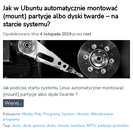
Jak w Ubuntu automatycznie montować
(mount) partycje albo dyski twarde – na
starcie systemu?
Opublikowany dnia
4 listopada 2019
przez
root
Jak podczas startu systemu Linux automatycznie montować
(mount) partycje albo dyski twarde ?
Więcej…
Kategorie:
Media
,
Pliki
,
Programy
,
System
,
Ubuntu
,
Wbudowane
programy
Tagi:
disks
,
dysk
,
gnome-disks
,
mount
,
nautilius
,
NTFS
,
partycja
,
pcmanfm