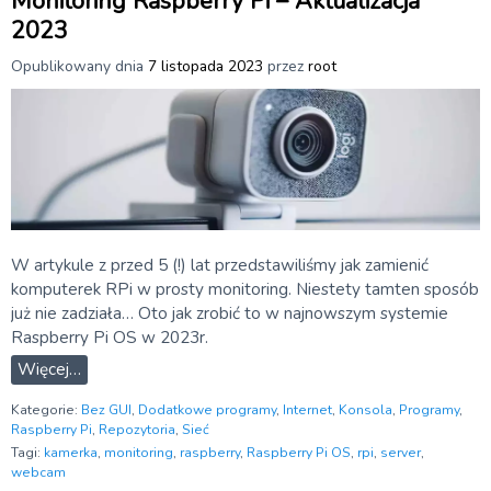
Monitoring Raspberry Pi – Aktualizacja
2023
Opublikowany dnia
7 listopada 2023
przez
root
W artykule z przed 5 (!) lat przedstawiliśmy jak zamienić
komputerek RPi w prosty monitoring. Niestety tamten sposób
już nie zadziała… Oto jak zrobić to w najnowszym systemie
Raspberry Pi OS w 2023r.
Więcej…
Kategorie:
Bez GUI
,
Dodatkowe programy
,
Internet
,
Konsola
,
Programy
,
Raspberry Pi
,
Repozytoria
,
Sieć
Tagi:
kamerka
,
monitoring
,
raspberry
,
Raspberry Pi OS
,
rpi
,
server
,
webcam