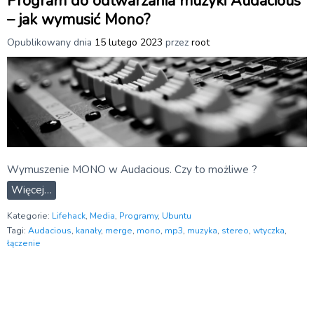
Program do odtwarzania muzyki Audacious
– jak wymusić Mono?
Opublikowany dnia
15 lutego 2023
przez
root
Wymuszenie MONO w Audacious. Czy to możliwe ?
Więcej…
Kategorie:
Lifehack
,
Media
,
Programy
,
Ubuntu
Tagi:
Audacious
,
kanały
,
merge
,
mono
,
mp3
,
muzyka
,
stereo
,
wtyczka
,
łączenie