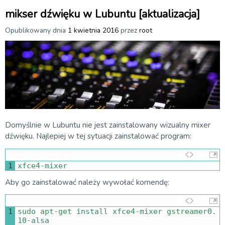
mikser dźwięku w Lubuntu [aktualizacja]
Opublikowany dnia
1 kwietnia 2016
przez
root
Domyślnie w Lubuntu nie jest zainstalowany wizualny mixer
dźwięku. Najlepiej w tej sytuacji zainstalować program:
1
xfce4
-
mixer
Aby go zainstalować należy wywołać komendę:
1
sudo 
apt
-
get 
install 
xfce4
-
mixer 
gstreamer0
.
10
-
alsa