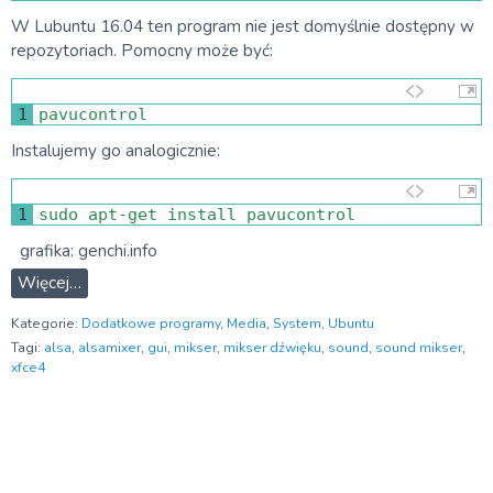
W Lubuntu 16.04 ten program nie jest domyślnie dostępny w
repozytoriach. Pomocny może być:
1
pavucontrol
Instalujemy go analogicznie:
1
sudo 
apt
-
get 
install 
pavucontrol
grafika: genchi.info
Więcej…
Kategorie:
Dodatkowe programy
,
Media
,
System
,
Ubuntu
Tagi:
alsa
,
alsamixer
,
gui
,
mikser
,
mikser dźwięku
,
sound
,
sound mikser
,
xfce4