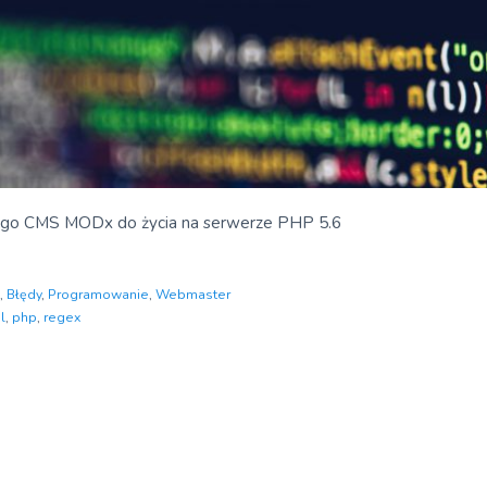
go CMS MODx do życia na serwerze PHP 5.6
,
Błędy
,
Programowanie
,
Webmaster
l
,
php
,
regex