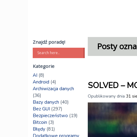
Znajdź poradę!
Posty ozna
Kategorie
AI
(8)
Android
(4)
SOLVED – MOD
Archiwizacja danych
(36)
Opublikowany dnia
31 si
Bazy danych
(40)
Bez GUI
(297)
Bezpieczeństwo
(19)
Bitcoin
(3)
Błędy
(81)
Dodatkowe programy