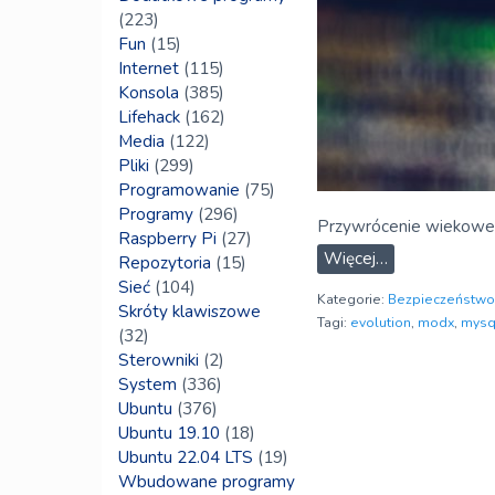
(223)
Fun
(15)
Internet
(115)
Konsola
(385)
Lifehack
(162)
Media
(122)
Pliki
(299)
Programowanie
(75)
Programy
(296)
Przywrócenie wiekowe
Raspberry Pi
(27)
Więcej…
Repozytoria
(15)
Sieć
(104)
Kategorie:
Bezpieczeństwo
Skróty klawiszowe
Tagi:
evolution
,
modx
,
mysq
(32)
Sterowniki
(2)
System
(336)
Ubuntu
(376)
Ubuntu 19.10
(18)
Ubuntu 22.04 LTS
(19)
Wbudowane programy