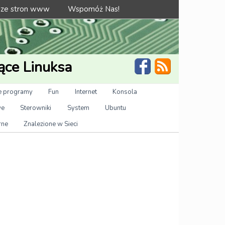
 ze stron www
Wspomóż Nas!
ące Linuksa
 programy
Fun
Internet
Konsola
we
Sterowniki
System
Ubuntu
rne
Znalezione w Sieci