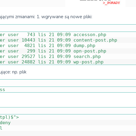
ującymi zmianami: 1. wgrywane są nowe pliki:
er 
user
743
lis
21
09
:
09
accesson
.
php
er 
user
10443
lis
21
09
:
09
content
-
post
.
php
er 
user
4821
lis
21
09
:
09
dump
.
php
er 
user
299
lis
21
09
:
09
opn
-
post
.
php
er 
user
29527
lis
21
09
:
09
search
.
php
er 
user
24882
lis
21
09
:
09
wp
-
post
.
php
jące: np. plik
ss
tpl)$"
>
deny
l