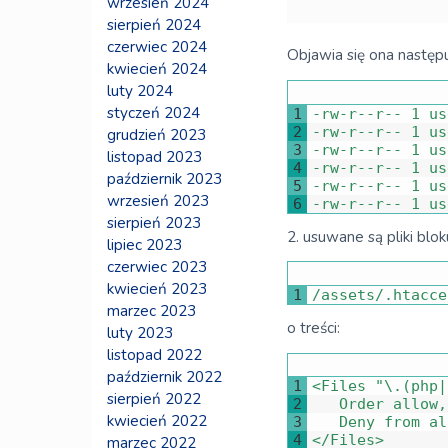
wrzesień 2024
sierpień 2024
czerwiec 2024
Objawia się ona następ
kwiecień 2024
luty 2024
styczeń 2024
1
-
rw
-
r
--
r
--
1
us
2
-
rw
-
r
--
r
--
1
us
grudzień 2023
3
-
rw
-
r
--
r
--
1
us
listopad 2023
4
-
rw
-
r
--
r
--
1
us
październik 2023
5
-
rw
-
r
--
r
--
1
us
wrzesień 2023
6
-
rw
-
r
--
r
--
1
us
sierpień 2023
2. usuwane są pliki bloku
lipiec 2023
czerwiec 2023
kwiecień 2023
1
/
assets
/
.
htacce
marzec 2023
o treści:
luty 2023
listopad 2022
październik 2022
1
<
Files
"\.(php|
sierpień 2022
2
Order 
allow
,
kwiecień 2022
3
Deny 
from 
al
4
<
/
Files
>
marzec 2022