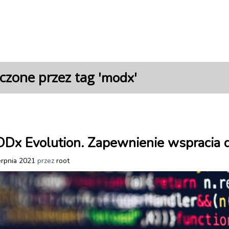
czone przez tag '
'
modx
x Evolution. Zapewnienie wspracia 
erpnia 2021
przez
root