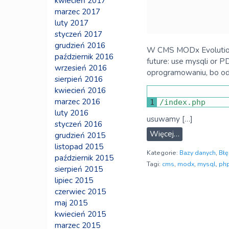
kwiecień 2017
marzec 2017
luty 2017
styczeń 2017
grudzień 2016
W CMS MODx Evolution p
październik 2016
future: use mysqli or 
wrzesień 2016
oprogramowaniu, bo odpo
sierpień 2016
kwiecień 2016
marzec 2016
1
/
index
.
php
luty 2016
usuwamy […]
styczeń 2016
Więcej…
grudzień 2015
listopad 2015
Kategorie:
Bazy danych
,
Błę
październik 2015
Tagi:
cms
,
modx
,
mysql
,
ph
sierpień 2015
lipiec 2015
czerwiec 2015
maj 2015
kwiecień 2015
marzec 2015