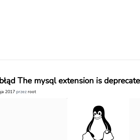
łąd The mysql extension is deprecat
ja 2017
przez
root