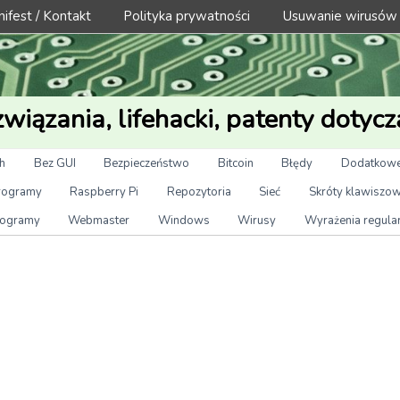
ifest / Kontakt
Polityka prywatności
Usuwanie wirusów
wiązania, lifehacki, patenty dotycz
h
Bez GUI
Bezpieczeństwo
Bitcoin
Błędy
Dodatkowe
rogramy
Raspberry Pi
Repozytoria
Sieć
Skróty klawiszo
ogramy
Webmaster
Windows
Wirusy
Wyrażenia regula