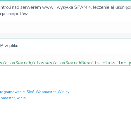
 kontroli nad serwerem www i wysyłka SPAM 4. leczenie a) usunięc
acja snippetów:
P w pliku:
s
/
ajaxSearch
/
classes
/
ajaxSearchResults
.
class
.
inc
.
rogramowanie
,
Sieć
,
Webmaster
,
Wirusy
bmaster
,
wirus