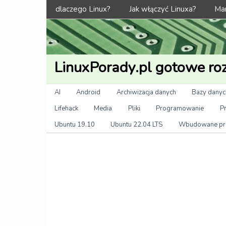
Menu
dlaczego Linux?
Jak włączyć Linuxa?
Man
LinuxPorady.pl gotowe roz
Kategorie
AI
Android
Archiwizacja danych
Bazy danyc
Lifehack
Media
Pliki
Programowanie
P
Ubuntu 19.10
Ubuntu 22.04 LTS
Wbudowane pr