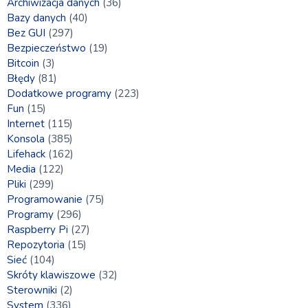
Archiwizacja danych
(36)
Bazy danych
(40)
Bez GUI
(297)
Bezpieczeństwo
(19)
Bitcoin
(3)
Błędy
(81)
Dodatkowe programy
(223)
Fun
(15)
Internet
(115)
Konsola
(385)
Lifehack
(162)
Media
(122)
Pliki
(299)
Programowanie
(75)
Programy
(296)
Raspberry Pi
(27)
Repozytoria
(15)
Sieć
(104)
Skróty klawiszowe
(32)
Sterowniki
(2)
System
(336)