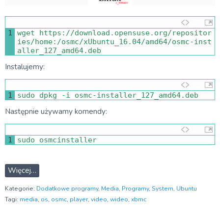
1
wget 
https
:
//download.opensuse.org/repositor
ies/home:/osmc/xUbuntu_16.04/amd64/osmc-inst
aller_127_amd64.deb
Instalujemy:
1
sudo 
dpkg
-
i
osmc
-
installer_127_amd64
.
deb
Następnie używamy komendy:
1
sudo 
osmcinstaller
Więcej…
Kategorie:
Dodatkowe programy
,
Media
,
Programy
,
System
,
Ubuntu
Tagi:
media
,
os
,
osmc
,
player
,
video
,
wideo
,
xbmc