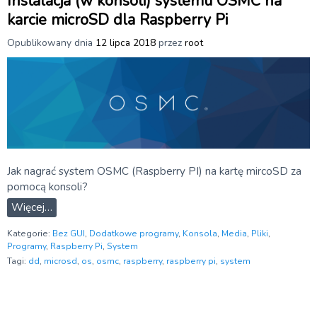
Instalacja (w konsoli) systemu OSMC na
karcie microSD dla Raspberry Pi
Opublikowany dnia
12 lipca 2018
przez
root
Jak nagrać system OSMC (Raspberry PI) na kartę mircoSD za
pomocą konsoli?
Więcej…
Kategorie:
Bez GUI
,
Dodatkowe programy
,
Konsola
,
Media
,
Pliki
,
Programy
,
Raspberry Pi
,
System
Tagi:
dd
,
microsd
,
os
,
osmc
,
raspberry
,
raspberry pi
,
system