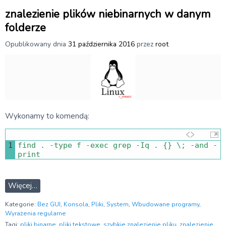
znalezienie plików niebinarnych w danym
folderze
Opublikowany dnia
31 października 2016
przez
root
Wykonamy to komendą:
1
find
.
-
type
f
-
exec 
grep
-
Iq
.
{
}
\
;
-
and
-
print
Więcej…
Kategorie:
Bez GUI
,
Konsola
,
Pliki
,
System
,
Wbudowane programy
,
Wyrażenia regularne
Tagi:
pliki binarne
,
pliki tekstowe
,
szybkie znalezienie pliku
,
znalezienie