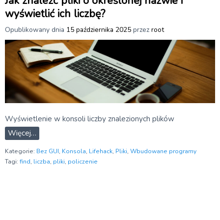
Jak znaleźć pliki o określonej nazwie i
wyświetlić ich liczbę?
Opublikowany dnia
15 października 2025
przez
root
Wyświetlenie w konsoli liczby znalezionych plików
Więcej…
Kategorie:
Bez GUI
,
Konsola
,
Lifehack
,
Pliki
,
Wbudowane programy
Tagi:
find
,
liczba
,
pliki
,
policzenie