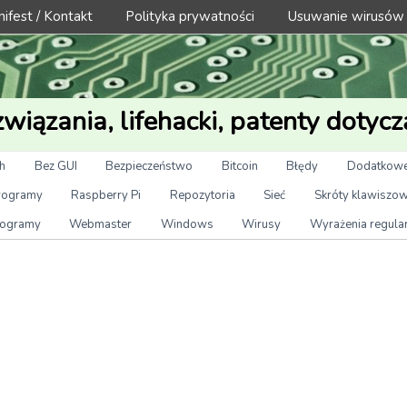
ifest / Kontakt
Polityka prywatności
Usuwanie wirusów
wiązania, lifehacki, patenty dotycz
h
Bez GUI
Bezpieczeństwo
Bitcoin
Błędy
Dodatkowe
rogramy
Raspberry Pi
Repozytoria
Sieć
Skróty klawiszo
ogramy
Webmaster
Windows
Wirusy
Wyrażenia regula