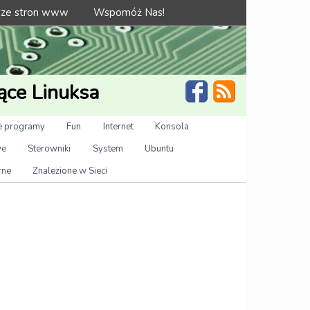
 ze stron www
Wspomóż Nas!
ące Linuksa
 programy
Fun
Internet
Konsola
we
Sterowniki
System
Ubuntu
rne
Znalezione w Sieci