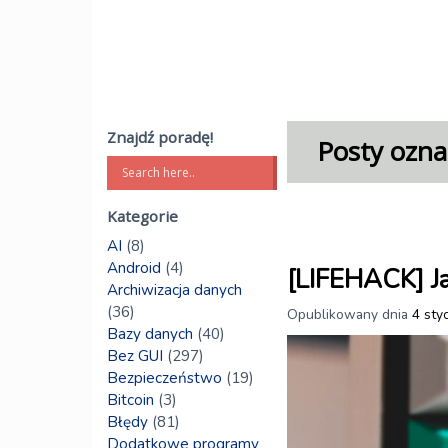
Znajdź poradę!
Posty ozna
Kategorie
AI
(8)
Android
(4)
[LIFEHACK] Ja
Archiwizacja danych
(36)
Opublikowany dnia
4 sty
Bazy danych
(40)
Bez GUI
(297)
Bezpieczeństwo
(19)
Bitcoin
(3)
Błędy
(81)
Dodatkowe programy