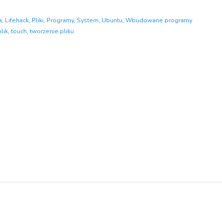
a
,
Lifehack
,
Pliki
,
Programy
,
System
,
Ubuntu
,
Wbudowane programy
lik
,
touch
,
tworzenie pliku