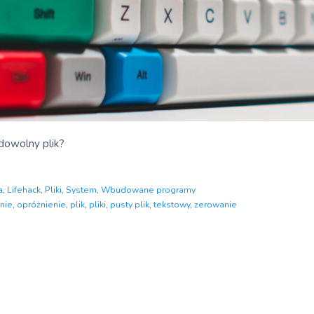
dowolny plik?
a
,
Lifehack
,
Pliki
,
System
,
Wbudowane programy
nie
,
opróżnienie
,
plik
,
pliki
,
pusty plik
,
tekstowy
,
zerowanie