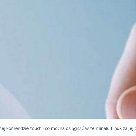
znej komendzie touch i co można osiągnąć w terminalu Linux za je