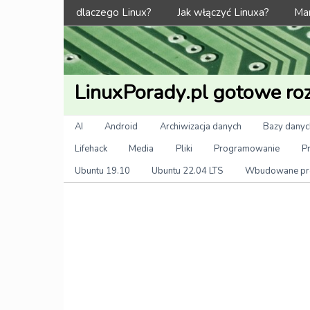
Menu
dlaczego Linux?
Jak włączyć Linuxa?
Man
LinuxPorady.pl gotowe roz
Kategorie
AI
Android
Archiwizacja danych
Bazy danyc
Lifehack
Media
Pliki
Programowanie
P
Ubuntu 19.10
Ubuntu 22.04 LTS
Wbudowane pr