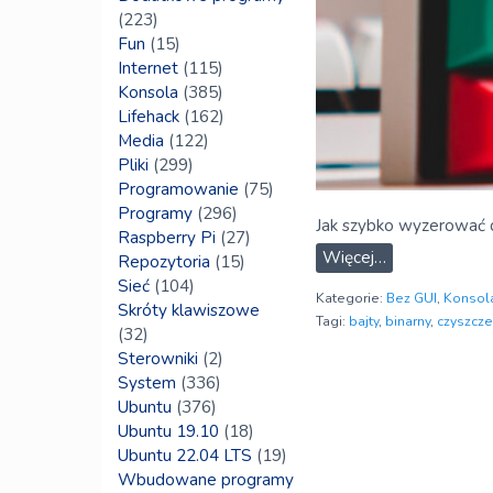
(223)
Fun
(15)
Internet
(115)
Konsola
(385)
Lifehack
(162)
Media
(122)
Pliki
(299)
Programowanie
(75)
Programy
(296)
Jak szybko wyzerować 
Raspberry Pi
(27)
Więcej…
Repozytoria
(15)
Sieć
(104)
Kategorie:
Bez GUI
,
Konsol
Skróty klawiszowe
Tagi:
bajty
,
binarny
,
czyszcze
(32)
Sterowniki
(2)
System
(336)
Ubuntu
(376)
Ubuntu 19.10
(18)
Ubuntu 22.04 LTS
(19)
Wbudowane programy