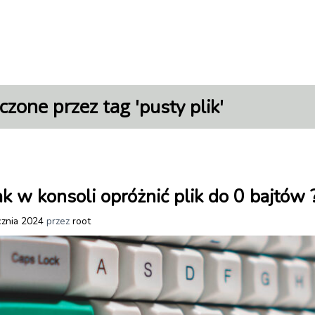
czone przez tag '
'
pusty plik
k w konsoli opróżnić plik do 0 bajtów 
cznia 2024
przez
root