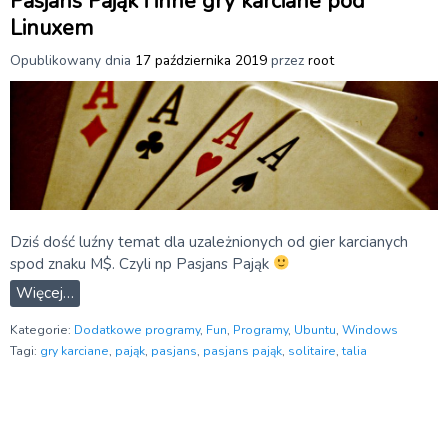
Pasjans Pająk i inne gry karciane pod
Linuxem
Opublikowany dnia
17 października 2019
przez
root
Dziś dość luźny temat dla uzależnionych od gier karcianych
spod znaku M$. Czyli np Pasjans Pająk
Więcej…
Kategorie:
Dodatkowe programy
,
Fun
,
Programy
,
Ubuntu
,
Windows
Tagi:
gry karciane
,
pająk
,
pasjans
,
pasjans pająk
,
solitaire
,
talia