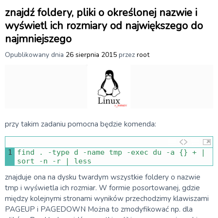
znajdź foldery, pliki o określonej nazwie i
wyświetl ich rozmiary od największego do
najmniejszego
Opublikowany dnia
26 sierpnia 2015
przez
root
przy takim zadaniu pomocna będzie komenda:
1
find
.
-
type
d
-
name
tmp
-
exec
du
-
a
{
}
+
|
sort
-
n
-
r
|
less
znajduje ona na dysku twardym wszystkie foldery o nazwie
tmp i wyświetla ich rozmiar. W formie posortowanej, gdzie
między kolejnymi stronami wyników przechodzimy klawiszami
PAGEUP i PAGEDOWN Można to zmodyfikować np. dla