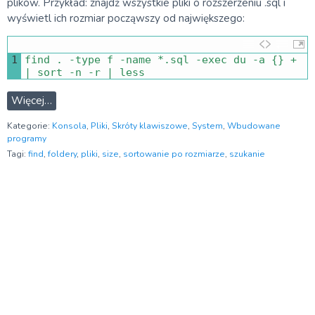
plików. Przykład: znajdź wszystkie pliki o rozszerzeniu .sql i
wyświetl ich rozmiar począwszy od największego:
1
find
.
-
type
f
-
name *
.
sql
-
exec
du
-
a
{
}
+
|
sort
-
n
-
r
|
less
Więcej…
Kategorie:
Konsola
,
Pliki
,
Skróty klawiszowe
,
System
,
Wbudowane
programy
Tagi:
find
,
foldery
,
pliki
,
size
,
sortowanie po rozmiarze
,
szukanie