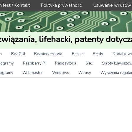
ifest / Kontakt
Polityka prywatności
Usuwanie wirusów
wiązania, lifehacki, patenty dotycz
h
Bez GUI
Bezpieczeństwo
Bitcoin
Błędy
Dodatkowe
rogramy
Raspberry Pi
Repozytoria
Sieć
Skróty klawiszo
ogramy
Webmaster
Windows
Wirusy
Wyrażenia regula