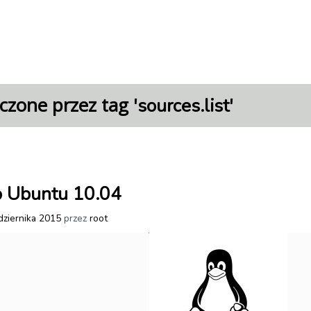
czone przez tag '
'
sources.list
do Ubuntu 10.04
dziernika 2015
przez
root