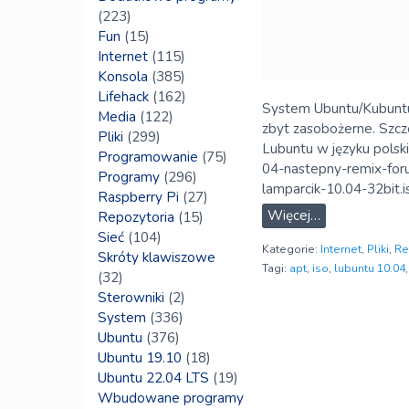
(223)
Fun
(15)
Internet
(115)
Konsola
(385)
Lifehack
(162)
System Ubuntu/Kubuntu/
Media
(122)
zbyt zasobożerne. Szcz
Pliki
(299)
Lubuntu w języku polski
Programowanie
(75)
04-nastepny-remix-forum
Programy
(296)
lamparcik-10.04-32bit.
Raspberry Pi
(27)
Więcej…
Repozytoria
(15)
Sieć
(104)
Kategorie:
Internet
,
Pliki
,
Re
Skróty klawiszowe
Tagi:
apt
,
iso
,
lubuntu 10.04
(32)
Sterowniki
(2)
System
(336)
Ubuntu
(376)
Ubuntu 19.10
(18)
Ubuntu 22.04 LTS
(19)
Wbudowane programy