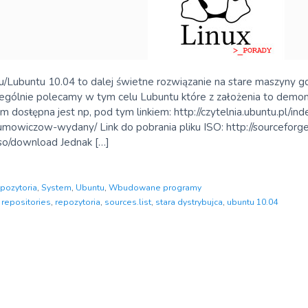
Lubuntu 10.04 to dalej świetne rozwiązanie na stare maszyny g
ególnie polecamy w tym celu Lubuntu które z założenia to demon 
m dosŧępna jest np, pod tym linkiem: http://czytelnia.ubuntu.pl/i
owiczow-wydany/ Link do pobrania pliku ISO: http://sourceforge.n
iso/download Jednak […]
pozytoria
,
System
,
Ubuntu
,
Wbudowane programy
,
repositories
,
repozytoria
,
sources.list
,
stara dystrybujca
,
ubuntu 10.04