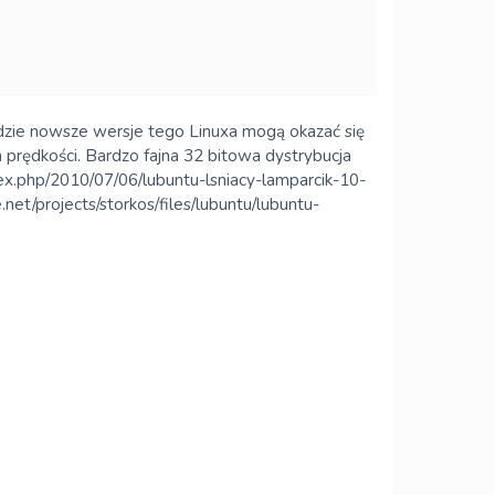
dzie nowsze wersje tego Linuxa mogą okazać się
prędkości. Bardzo fajna 32 bitowa dystrybucja
ndex.php/2010/07/06/lubuntu-lsniacy-lamparcik-10-
et/projects/storkos/files/lubuntu/lubuntu-