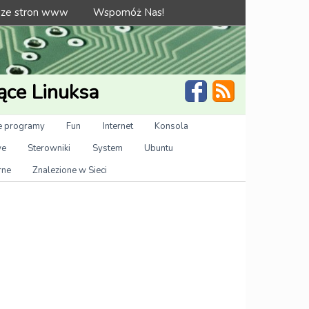
 ze stron www
Wspomóż Nas!
ące Linuksa
 programy
Fun
Internet
Konsola
we
Sterowniki
System
Ubuntu
rne
Znalezione w Sieci