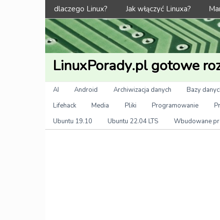
Menu
dlaczego Linux?
Jak włączyć Linuxa?
Man
LinuxPorady.pl gotowe roz
Kategorie
AI
Android
Archiwizacja danych
Bazy danyc
Lifehack
Media
Pliki
Programowanie
P
Ubuntu 19.10
Ubuntu 22.04 LTS
Wbudowane pr