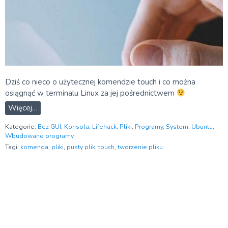
Dziś co nieco o użytecznej komendzie touch i co można
osiągnąć w terminalu Linux za jej pośrednictwem
Więcej…
Kategorie:
Bez GUI
,
Konsola
,
Lifehack
,
Pliki
,
Programy
,
System
,
Ubuntu
,
Wbudowane programy
Tagi:
komenda
,
pliki
,
pusty plik
,
touch
,
tworzenie pliku