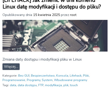
[LIFEHACK] Jak zmienić w linii komend
Linux datę modyfikacji i dostępu do pliku?
Opublikowany dnia
15 kwietnia 2025
przez
root
Zmiana daty dostępu i modyfikacji pliku w Linux
Więcej…
Kategorie:
Bez GUI
,
Bezpieczeństwo
,
Konsola
,
Lifehack
,
Pliki
,
Programowanie
,
Programy
,
System
,
Wbudowane programy
Tagi:
data
,
data dostępu
,
FTP
,
modyfikacja
,
plik
,
touch