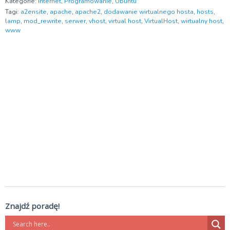
Kategorie:
Internet
,
Programowanie
,
Ubuntu
Tagi:
a2ensite
,
apache
,
apache2
,
dodawanie wirtualnego hosta
,
hosts
,
lamp
,
mod_rewrite
,
serwer
,
vhost
,
virtual host
,
VirtualHost
,
wirtualny host
,
www
Znajdź poradę!