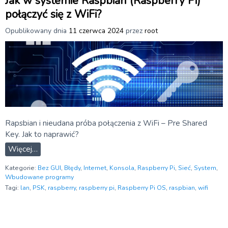
Jak w systemie Raspbian (Raspberry Pi)
połączyć się z WiFi?
Opublikowany dnia
11 czerwca 2024
przez
root
Rapsbian i nieudana próba połączenia z WiFi – Pre Shared
Key. Jak to naprawić?
Więcej…
Kategorie:
Bez GUI
,
Błędy
,
Internet
,
Konsola
,
Raspberry Pi
,
Sieć
,
System
,
Wbudowane programy
Tagi:
lan
,
PSK
,
raspberry
,
raspberry pi
,
Raspberry Pi OS
,
raspbian
,
wifi