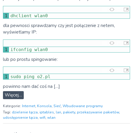
1
dhclient 
wlan0
dla pewnosci sprawdzamy czy jest połączenie z netem,
wyświetlamy IP:
1
ifconfig 
wlan0
lub po prostu spingowanie:
1
sudo 
ping 
o2
.
pl
powinno nam dać coś na […]
Więcej…
Kategorie:
Internet
,
Konsola
,
Sieć
,
Wbudowane programy
Tagi:
dzielenie łącza
,
iptables
,
lan
,
pakiety
,
przekazywanie pakietów
,
udostępnienie łącza
,
wifi
,
wlan