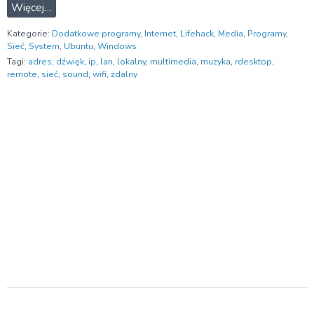
Więcej…
Kategorie:
Dodatkowe programy
,
Internet
,
Lifehack
,
Media
,
Programy
,
Sieć
,
System
,
Ubuntu
,
Windows
Tagi:
adres
,
dźwięk
,
ip
,
lan
,
lokalny
,
multimedia
,
muzyka
,
rdesktop
,
remote
,
sieć
,
sound
,
wifi
,
zdalny