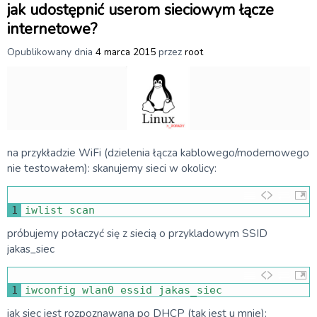
jak udostępnić userom sieciowym łącze
internetowe?
Opublikowany dnia
4 marca 2015
przez
root
na przykładzie WiFi (dzielenia łącza kablowego/modemowego
nie testowałem): skanujemy sieci w okolicy:
1
iwlist 
scan
próbujemy połaczyć się z siecią o przykladowym SSID
jakas_siec
1
iwconfig 
wlan0 
essid 
jakas_siec
jak siec jest rozpoznawana po DHCP (tak jest u mnie):