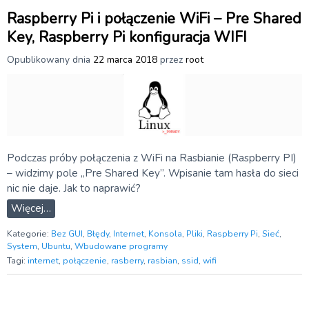
Raspberry Pi i połączenie WiFi – Pre Shared
Key, Raspberry Pi konfiguracja WIFI
Opublikowany dnia
22 marca 2018
przez
root
Podczas próby połączenia z WiFi na Rasbianie (Raspberry PI)
– widzimy pole „Pre Shared Key”. Wpisanie tam hasła do sieci
nic nie daje. Jak to naprawić?
Więcej…
Kategorie:
Bez GUI
,
Błędy
,
Internet
,
Konsola
,
Pliki
,
Raspberry Pi
,
Sieć
,
System
,
Ubuntu
,
Wbudowane programy
Tagi:
internet
,
połączenie
,
rasberry
,
rasbian
,
ssid
,
wifi