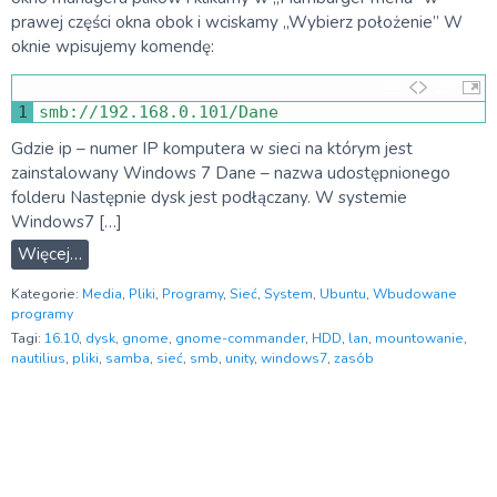
prawej części okna obok i wciskamy „Wybierz położenie” W
oknie wpisujemy komendę:
1
smb
:
//192.168.0.101/Dane
Gdzie ip – numer IP komputera w sieci na którym jest
zainstalowany Windows 7 Dane – nazwa udostępnionego
folderu Następnie dysk jest podłączany. W systemie
Windows7 […]
Więcej…
Kategorie:
Media
,
Pliki
,
Programy
,
Sieć
,
System
,
Ubuntu
,
Wbudowane
programy
Tagi:
16.10
,
dysk
,
gnome
,
gnome-commander
,
HDD
,
lan
,
mountowanie
,
nautilius
,
pliki
,
samba
,
sieć
,
smb
,
unity
,
windows7
,
zasób