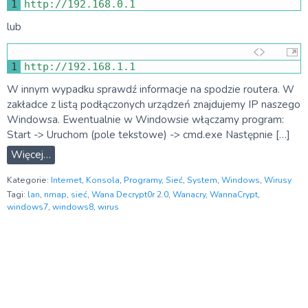
1
http
:
//192.168.0.1
lub
1
http
:
//192.168.1.1
W innym wypadku sprawdź informacje na spodzie routera. W
zakładce z listą podłączonych urządzeń znajdujemy IP naszego
Windowsa. Ewentualnie w Windowsie włączamy program:
Start -> Uruchom (pole tekstowe) -> cmd.exe Następnie […]
Więcej…
Kategorie:
Internet
,
Konsola
,
Programy
,
Sieć
,
System
,
Windows
,
Wirusy
Tagi:
lan
,
nmap
,
sieć
,
Wana Decrypt0r 2.0
,
Wanacry
,
WannaCrypt
,
windows7
,
windows8
,
wirus