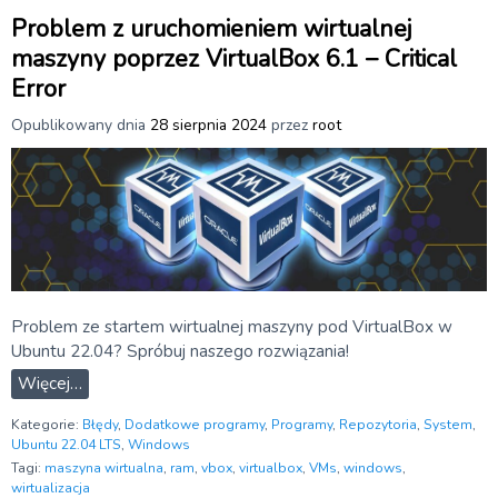
Problem z uruchomieniem wirtualnej
maszyny poprzez VirtualBox 6.1 – Critical
Error
Opublikowany dnia
28 sierpnia 2024
przez
root
Problem ze startem wirtualnej maszyny pod VirtualBox w
Ubuntu 22.04? Spróbuj naszego rozwiązania!
Więcej…
Kategorie:
Błędy
,
Dodatkowe programy
,
Programy
,
Repozytoria
,
System
,
Ubuntu 22.04 LTS
,
Windows
Tagi:
maszyna wirtualna
,
ram
,
vbox
,
virtualbox
,
VMs
,
windows
,
wirtualizacja