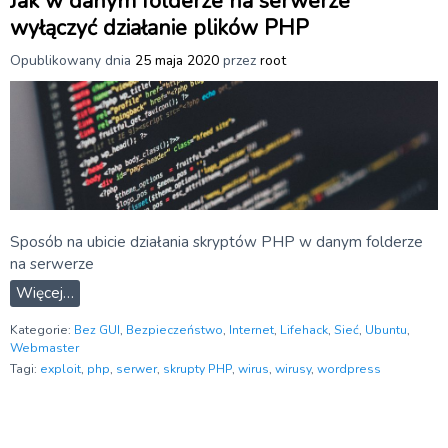
Jak w danym folderze na serwerze
wyłączyć działanie plików PHP
Opublikowany dnia
25 maja 2020
przez
root
Sposób na ubicie działania skryptów PHP w danym folderze
na serwerze
Więcej…
Kategorie:
Bez GUI
,
Bezpieczeństwo
,
Internet
,
Lifehack
,
Sieć
,
Ubuntu
,
Webmaster
Tagi:
exploit
,
php
,
serwer
,
skrupty PHP
,
wirus
,
wirusy
,
wordpress