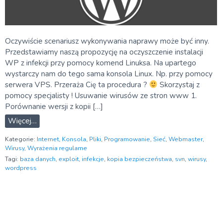
Oczywiście scenariusz wykonywania naprawy może być inny.
Przedstawiamy naszą propozycję na oczyszczenie instalacji
WP z infekcji przy pomocy komend Linuksa. Na upartego
wystarczy nam do tego sama konsola Linux. Np. przy pomocy
serwera VPS. Przeraża Cię ta procedura ?
Skorzystaj z
pomocy specjalisty ! Usuwanie wirusów ze stron www 1.
Porównanie wersji z kopii […]
Więcej…
Kategorie:
Internet
,
Konsola
,
Pliki
,
Programowanie
,
Sieć
,
Webmaster
,
Wirusy
,
Wyrażenia regularne
Tagi:
baza danych
,
exploit
,
infekcje
,
kopia bezpieczeństwa
,
svn
,
wirusy
,
wordpress