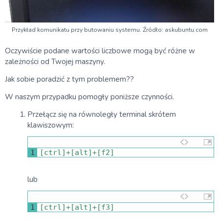
Przykład komunikatu przy butowaniu systemu. Źródło: askubuntu.com
Oczywiście podane wartości liczbowe mogą być różne w
zależności od Twojej maszyny.
Jak sobie poradzić z tym problemem??
W naszym przypadku pomogły poniższe czynności.
Przełącz się na równoległy terminal skrótem
klawiszowym:
1
[
ctrl
]
+
[
alt
]
+
[
f2
]
lub
1
[
ctrl
]
+
[
alt
]
+
[
f3
]