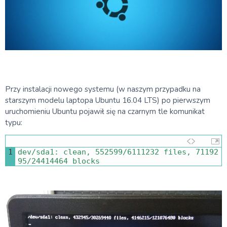
Przy instalacji nowego systemu (w naszym przypadku na
starszym modelu laptopa Ubuntu 16.04 LTS) po pierwszym
uruchomieniu Ubuntu pojawił się na czarnym tle komunikat
typu:
1
dev
/
sda1
:
clean
,
552599
/
6111232
files
,
71192
95
/
24414464
blocks