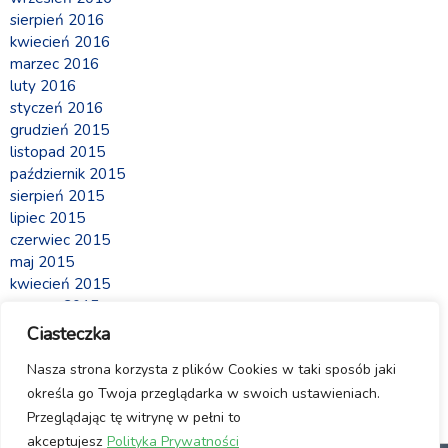
sierpień 2016
kwiecień 2016
marzec 2016
luty 2016
styczeń 2016
grudzień 2015
listopad 2015
październik 2015
sierpień 2015
lipiec 2015
czerwiec 2015
maj 2015
kwiecień 2015
marzec 2015
luty 2015
Ciasteczka
Meta
Nasza strona korzysta z plików Cookies w taki sposób jaki
określa go Twoja przeglądarka w swoich ustawieniach.
Zaloguj się
Strony Internetowe Kraków
Przeglądając tę witrynę w pełni to
akceptujesz
Polityka Prywatności