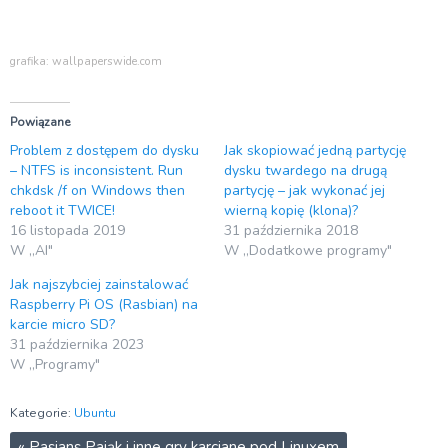
grafika: wallpaperswide.com
Powiązane
Problem z dostępem do dysku
Jak skopiować jedną partycję
– NTFS is inconsistent. Run
dysku twardego na drugą
chkdsk /f on Windows then
partycję – jak wykonać jej
reboot it TWICE!
wierną kopię (klona)?
16 listopada 2019
31 października 2018
W „AI"
W „Dodatkowe programy"
Jak najszybciej zainstalować
Raspberry Pi OS (Rasbian) na
karcie micro SD?
31 października 2023
W „Programy"
Kategorie:
Ubuntu
«
Pasjans Pająk i inne gry karciane pod Linuxem