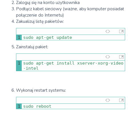
Zaloguj się na konto użytkownika
Podłącz kabel sieciowy (ważne, aby komputer posiadał
połączenie do Internetu)
Zakualizuj listę pakietów:
1
sudo 
apt
-
get 
update
Zainstaluj pakiet:
1
sudo 
apt
-
get 
install 
xserver
-
xorg
-
video
-
intel
Wykonaj restart systemu:
1
sudo 
reboot