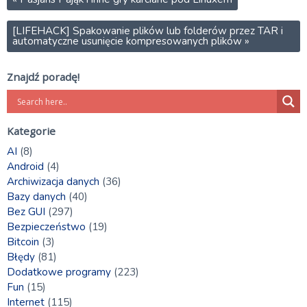
[LIFEHACK] Spakowanie plików lub folderów przez TAR i
automatyczne usunięcie kompresowanych plików
»
Znajdź poradę!
Kategorie
AI
(8)
Android
(4)
Archiwizacja danych
(36)
Bazy danych
(40)
Bez GUI
(297)
Bezpieczeństwo
(19)
Bitcoin
(3)
Błędy
(81)
Dodatkowe programy
(223)
Fun
(15)
Internet
(115)