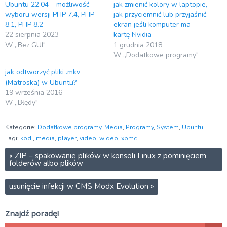
Ubuntu 22.04 – możliwość
jak zmienić kolory w laptopie,
wyboru wersji PHP 7.4, PHP
jak przyciemnić lub przyjaśnić
8.1, PHP 8.2
ekran jeśli komputer ma
22 sierpnia 2023
kartę Nvidia
W „Bez GUI"
1 grudnia 2018
W „Dodatkowe programy"
jak odtworzyć pliki .mkv
(Matroska) w Ubuntu?
19 września 2016
W „Błędy"
Kategorie:
Dodatkowe programy
,
Media
,
Programy
,
System
,
Ubuntu
Tagi:
kodi
,
media
,
player
,
video
,
wideo
,
xbmc
«
ZIP – spakowanie plików w konsoli Linux z pominięciem
folderów albo plików
usunięcie infekcji w CMS Modx Evolution
»
Znajdź poradę!