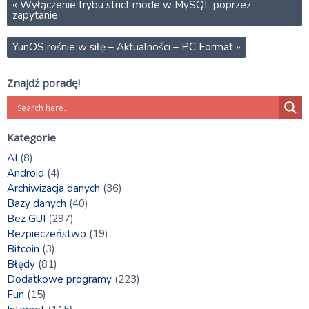
«
Wyłączenie trybu strict mode w MySQL poprzez
zapytanie
YunOS rośnie w siłę – Aktualności – PC Format
»
Znajdź poradę!
Kategorie
AI
(8)
Android
(4)
Archiwizacja danych
(36)
Bazy danych
(40)
Bez GUI
(297)
Bezpieczeństwo
(19)
Bitcoin
(3)
Błędy
(81)
Dodatkowe programy
(223)
Fun
(15)