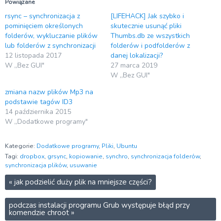
Powiązane
rsync – synchronizacja z
[LIFEHACK] Jak szybko i
pominięciem określonych
skutecznie usunąć pliki
folderów, wykluczanie plików
Thumbs.db ze wszystkich
lub folderów z synchronizacji
folderów i podfolderów z
12 listopada 2017
danej lokalizacji?
W „Bez GUI"
27 marca 2019
W „Bez GUI"
zmiana nazw plików Mp3 na
podstawie tagów ID3
14 października 2015
W „Dodatkowe programy"
Kategorie:
Dodatkowe programy
,
Pliki
,
Ubuntu
Tagi:
dropbox
,
grsync
,
kopiowanie
,
synchro
,
synchronizacja folderów
,
synchronizacja plików
,
usuwanie
«
jak podzielić duży plik na mniejsze części?
podczas instalacji programu Grub występuje błąd przy
komendzie chroot
»