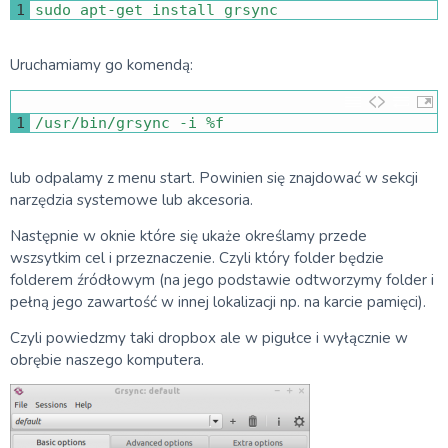
1
sudo 
apt
-
get 
install 
grsync
Uruchamiamy go komendą:
1
/
usr
/
bin
/
grsync
-
i
%
f
lub odpalamy z menu start. Powinien się znajdować w sekcji
narzędzia systemowe lub akcesoria.
Następnie w oknie które się ukaże określamy przede
wszsytkim cel i przeznaczenie. Czyli który folder będzie
folderem źródłowym (na jego podstawie odtworzymy folder i
pełną jego zawartość w innej lokalizacji np. na karcie pamięci).
Czyli powiedzmy taki dropbox ale w pigułce i wyłącznie w
obrębie naszego komputera.