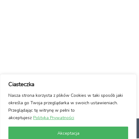
Ciasteczka
Nasza strona korzysta z plików Cookies w taki sposób jaki
określa go Twoja przeglądarka w swoich ustawieniach.
Przeglądając tę witrynę w pełni to
akceptujesz
Polityka Prywatności
dlaczego Linux?
Jak włączyć Linuxa?
Manifest / Kontakt
Polityka
Akceptacja
prywatności
Usuwanie wirusów ze stron www
Wspomóż Nas!