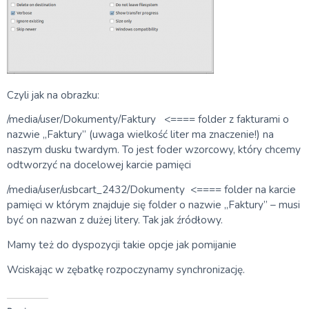
Czyli jak na obrazku:
/media/user/Dokumenty/Faktury <==== folder z fakturami o
nazwie „Faktury” (uwaga wielkość liter ma znaczenie!) na
naszym dusku twardym. To jest foder wzorcowy, który chcemy
odtworzyć na docelowej karcie pamięci
/media/user/usbcart_2432/Dokumenty <==== folder na karcie
pamięci w którym znajduje się folder o nazwie „Faktury” – musi
być on nazwan z dużej litery. Tak jak źródłowy.
Mamy też do dyspozycji takie opcje jak pomijanie
Wciskając w zębatkę rozpoczynamy synchronizację.