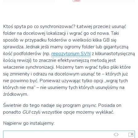
Ktoś spyta po co synchronizować? Łatwiej przecież usunąć
folder na docelowej lokalizacji i wgrać go od nowa. Taki
sposób w przypadku folderów o wielkości kilka GB się
sprawdza. Jednak jeśli mamy ogromy folder lub gigantyczną
ilość podfolderów (np.
repozytorium SVN
z kilkunastotysięczną
ilością rewizji) to znacznie efektywniejszą metodą jest
właczenie synchronizacji. Możemy tam wgrać tylko pliki które
się zmnieniły i odrazu na docelowym usunąć te – których już
nie powinno być. Ponieważ używając tylko opcji „wgraj tych
których nie ma” – nie usuniemy tych których usunęliśmy na
źródłowym.
Świetnie do tego nadaje się program
grsync
. Posiada on
ponadto
GUI
czyli wszystkie opcje możemy wyklikać.
Najpierw go instalujemy: