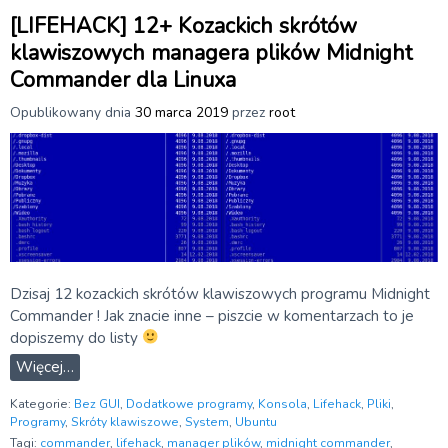
[LIFEHACK] 12+ Kozackich skrótów
klawiszowych managera plików Midnight
Commander dla Linuxa
Opublikowany dnia
30 marca 2019
przez
root
Dzisaj 12 kozackich skrótów klawiszowych programu Midnight
Commander ! Jak znacie inne – piszcie w komentarzach to je
dopiszemy do listy
Więcej…
Kategorie:
Bez GUI
,
Dodatkowe programy
,
Konsola
,
Lifehack
,
Pliki
,
Programy
,
Skróty klawiszowe
,
System
,
Ubuntu
Tagi:
commander
,
lifehack
,
manager plików
,
midnight commander
,