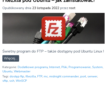
FileZilla pod Ubuntu – jak zainstalować?
Opublikowany dnia
23 listopada 2022
przez
root
Świetny program do FTP – także dostępny pod Ubuntu Linux !
Więcej…
Kategorie:
Dodatkowe programy
,
Internet
,
Pliki
,
Programowanie
,
System
,
Ubuntu
,
Webmaster
Tagi:
dostęp ftp
,
filezilla
,
FTP
,
mc
,
midnight commander
,
port
,
serwer
,
sftp
,
ssh
,
WinSCP