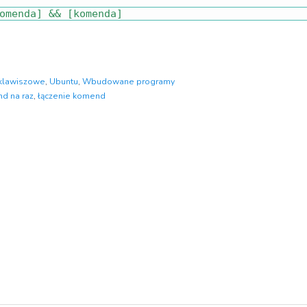
omenda
]
&&
[
komenda
]
 klawiszowe
,
Ubuntu
,
Wbudowane programy
d na raz
,
łączenie komend