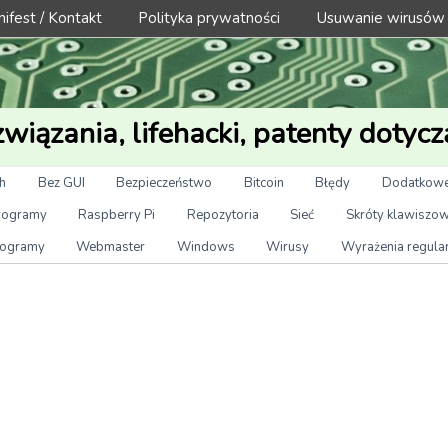
ifest / Kontakt
Polityka prywatności
Usuwanie wirusów
wiązania, lifehacki, patenty dotycz
h
Bez GUI
Bezpieczeństwo
Bitcoin
Błędy
Dodatkowe
rogramy
Raspberry Pi
Repozytoria
Sieć
Skróty klawiszo
ogramy
Webmaster
Windows
Wirusy
Wyrażenia regula