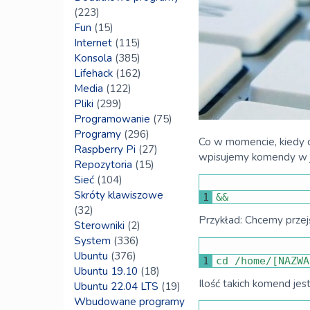
(223)
Fun
(15)
Internet
(115)
Konsola
(385)
Lifehack
(162)
Media
(122)
Pliki
(299)
Programowanie
(75)
Programy
(296)
Co w momencie, kiedy 
Raspberry Pi
(27)
wpisujemy komendy w jed
Repozytoria
(15)
Sieć
(104)
Skróty klawiszowe
1
&&
(32)
Przykład: Chcemy przejść
Sterowniki
(2)
System
(336)
Ubuntu
(376)
1
cd
/
home
/
[
NAZWA
Ubuntu 19.10
(18)
Ilość takich komend je
Ubuntu 22.04 LTS
(19)
Wbudowane programy