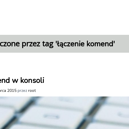
czone przez tag '
'
łączenie komend
end w konsoli
rca 2015
przez
root