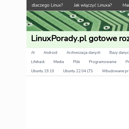
Menu
dlaczego Linux?
Jak włączyć Linuxa?
Man
LinuxPorady.pl gotowe roz
Kategorie
AI
Android
Archiwizacja danych
Bazy danyc
Lifehack
Media
Pliki
Programowanie
P
Ubuntu 19.10
Ubuntu 22.04 LTS
Wbudowane pr