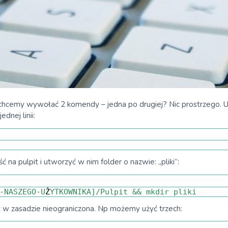
chcemy wywołać 2 komendy – jedna po drugiej? Nic prostrzego. 
nej linii:
 na pulpit i utworzyć w nim folder o nazwie: „pliki”:
-
NASZEGO
-
U
Ż
YTKOWNIKA
]
/
Pulpit
&&
mkdir 
pliki
st w zasadzie nieograniczona. Np możemy użyć trzech: