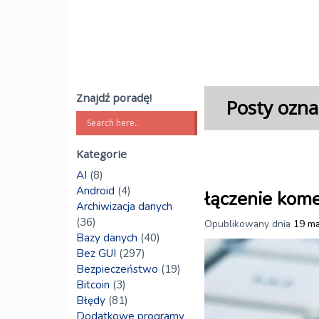
Znajdź poradę!
Posty ozna
Kategorie
AI
(8)
Android
(4)
łączenie kom
Archiwizacja danych
(36)
Opublikowany dnia
19 ma
Bazy danych
(40)
Bez GUI
(297)
Bezpieczeństwo
(19)
Bitcoin
(3)
Błędy
(81)
Dodatkowe programy