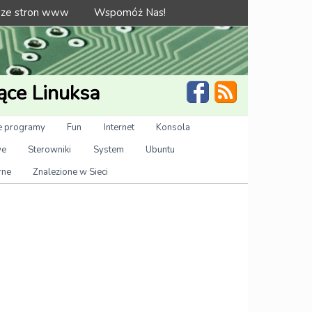
 ze stron www
Wspomóż Nas!
ące Linuksa
 programy
Fun
Internet
Konsola
we
Sterowniki
System
Ubuntu
rne
Znalezione w Sieci