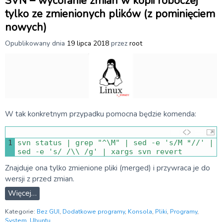
SVN – wycofanie zmian w kopii roboczej
tylko ze zmienionych plików (z pominięciem
nowych)
Opublikowany dnia
19 lipca 2018
przez
root
W tak konkretnym przypadku pomocna będzie komenda:
1
svn 
status
|
grep
"^\M"
|
sed
-
e
's/M *//'
|
sed
-
e
's/ /\\ /g'
|
xargs 
svn 
revert
Znajduje ona tylko zmienione pliki (merged) i przywraca je do
wersji z przed zmian.
Więcej…
Kategorie:
Bez GUI
,
Dodatkowe programy
,
Konsola
,
Pliki
,
Programy
,
System
,
Ubuntu