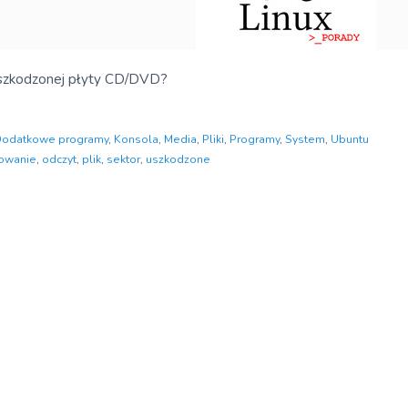
uszkodzonej płyty CD/DVD?
odatkowe programy
,
Konsola
,
Media
,
Pliki
,
Programy
,
System
,
Ubuntu
owanie
,
odczyt
,
plik
,
sektor
,
uszkodzone