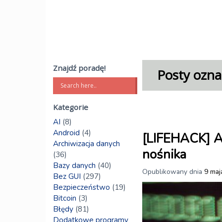
Znajdź poradę!
Posty ozna
Kategorie
AI
(8)
Android
(4)
[LIFEHACK] A
Archiwizacja danych
nośnika
(36)
Bazy danych
(40)
Opublikowany dnia
9 maj
Bez GUI
(297)
Bezpieczeństwo
(19)
Bitcoin
(3)
Błędy
(81)
Dodatkowe programy