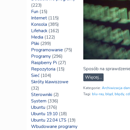
(223)
Fun
(15)
Internet
(115)
Konsola
(385)
Lifehack
(162)
Media
(122)
Pliki
(299)
Programowanie
(75)
Programy
(296)
Raspberry Pi
(27)
Sposób na sprawdzenie
Repozytoria
(15)
Sieć
(104)
Więcej…
Skróty klawiszowe
(32)
Kategorie:
Archiwizacja dan
Sterowniki
(2)
Tagi:
blu-ray
,
błąd
,
błędy
,
cd
System
(336)
Ubuntu
(376)
Ubuntu 19.10
(18)
Ubuntu 22.04 LTS
(19)
Wbudowane programy