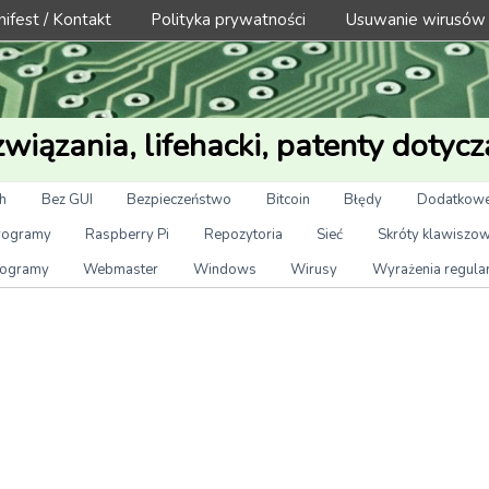
ifest / Kontakt
Polityka prywatności
Usuwanie wirusów
wiązania, lifehacki, patenty dotycz
h
Bez GUI
Bezpieczeństwo
Bitcoin
Błędy
Dodatkowe
rogramy
Raspberry Pi
Repozytoria
Sieć
Skróty klawiszo
ogramy
Webmaster
Windows
Wirusy
Wyrażenia regula