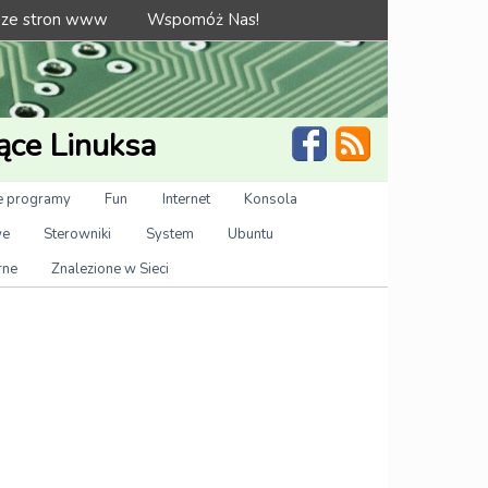
 ze stron www
Wspomóż Nas!
ące Linuksa
 programy
Fun
Internet
Konsola
we
Sterowniki
System
Ubuntu
rne
Znalezione w Sieci