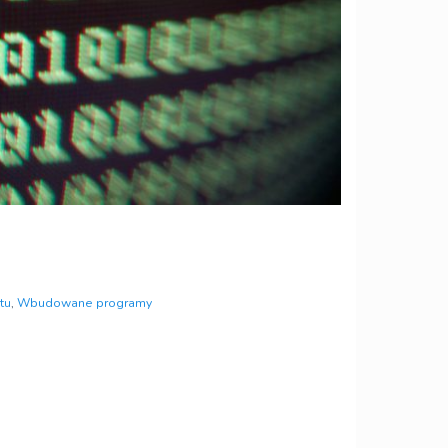
tu
,
Wbudowane programy