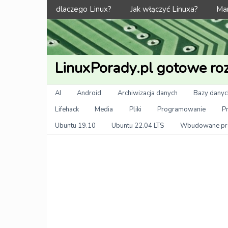
Menu
dlaczego Linux?
Jak włączyć Linuxa?
Man
LinuxPorady.pl gotowe roz
Kategorie
AI
Android
Archiwizacja danych
Bazy danyc
Lifehack
Media
Pliki
Programowanie
P
Ubuntu 19.10
Ubuntu 22.04 LTS
Wbudowane pr