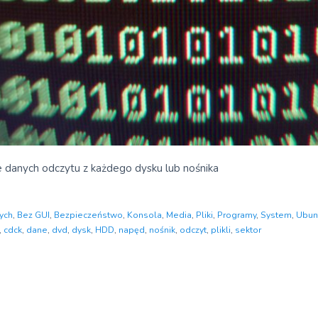
 danych odczytu z każdego dysku lub nośnika
ych
,
Bez GUI
,
Bezpieczeństwo
,
Konsola
,
Media
,
Pliki
,
Programy
,
System
,
Ubun
,
cdck
,
dane
,
dvd
,
dysk
,
HDD
,
napęd
,
nośnik
,
odczyt
,
plikli
,
sektor